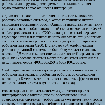
роботы, а для грузов, размещаемых на поддонах, может
осуществляться автоматическая интеграция.
Одним из направлений развития шаттл-систем являются
роботизированные системы, в которых функцию шаттла
выполняет мобильный робот. Одним из представителей таких
систем является роботизированный склад от компании Geek+
на базе роботов-шаттлов С200, оснащенных штабелерами:
грузы хранятся в пластиковых контейнерах на стационарных
стеллажах, контейнеры, в свою очередь транспортируются
роботами-шаттлами С200. В стандартной конфигурации
роботизированной системы, робот обслуживает стеллажи,
высотой 2,5 метра и может оперировать контейнерами, весом
до 40 кг. В составе системы могут применяться контейнеры
двух типоразмеров: 400х300х250 и 600х400х350 мм.
Geek+ предлагает также версии роботизированного склада с
роботами-шаттлами, способными работать со стеллажами
высотой до 5 метров, что позволяет повысить эффективность
использования объема внутрицехового склада.
Роботизированные шаттл-системы достаточно просто
интегрируются с внутрицеховой роботизированной
транспортной системой – робот-шаттл уже имеет технические
средства для перегрузки контейнера на транспортный робот.