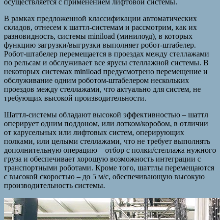
осуществляется с применением лифтовой системы.
В рамках предложенной классификации автоматических
складов, отнесем к шаттл-системам и рассмотрим, как их
разновидность, системы miniload (минилоуд), в которых
функцию загрузки/выгрузки выполняет робот-штабелер.
Робот-штабелер перемещается в проездах между стеллажами
по рельсам и обслуживает все ярусы стеллажной системы. В
некоторых системах miniload предусмотрено перемещение и
обслуживание одним роботом-штабелером нескольких
проездов между стеллажами, что актуально для систем, не
требующих высокой производительности.
Шаттл-системы обладают высокой эффективностью – шаттл
оперирует одним поддоном, или лотком/коробом, в отличии
от карусельных или лифтовых систем, оперирующих
полками, или целыми стеллажами, что не требует выполнять
дополнительную операцию – отбор с полки/стеллажа нужного
груза и обеспечивает хорошую возможность интеграции с
транспортными роботами. Кроме того, шаттлы перемещаются
с высокой скоростью – до 5 м/с, обеспечивающую высокую
производительность системы.