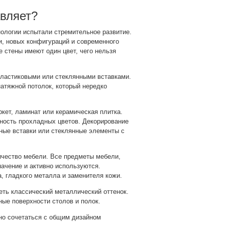
авляет?
хнологии испытали стремительное развитие.
, новых конфигураций и современного
е стены имеют один цвет, чего нельзя
пластиковыми или стеклянными вставками.
атяжной потолок, который нередко
ркет, ламинат или керамическая плитка.
ность прохладных цветов. Декорирование
нные вставки или стеклянные элементы с
ичество мебели. Все предметы мебели,
ачение и активно используются.
, гладкого металла и заменителя кожи.
ть классический металлический оттенок.
ые поверхности столов и полок.
но сочетаться с общим дизайном