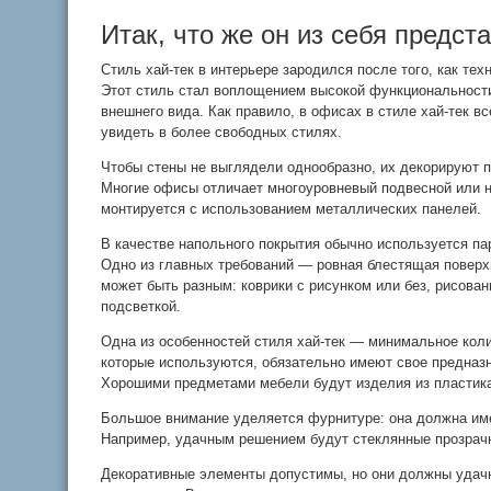
Итак, что же он из себя предст
Стиль хай-тек в интерьере зародился после того, как те
Этот стиль стал воплощением высокой функциональности
внешнего вида. Как правило, в офисах в стиле хай-тек вс
увидеть в более свободных стилях.
Чтобы стены не выглядели однообразно, их декорируют 
Многие офисы отличает многоуровневый подвесной или н
монтируется с использованием металлических панелей.
В качестве напольного покрытия обычно используется па
Одно из главных требований — ровная блестящая поверх
может быть разным: коврики с рисунком или без, рисова
подсветкой.
Одна из особенностей стиля хай-тек — минимальное кол
которые используются, обязательно имеют свое предназн
Хорошими предметами мебели будут изделия из пластика
Большое внимание уделяется фурнитуре: она должна име
Например, удачным решением будут стеклянные прозрачн
Декоративные элементы допустимы, но они должны удач