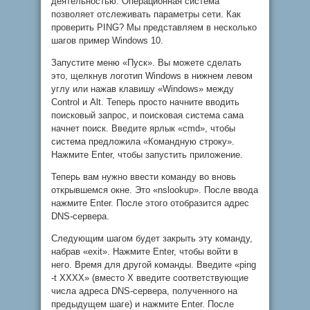
деятельностью. Операционная система
позволяет отслеживать параметры сети. Как
проверить PING? Мы представляем в несколько
шагов пример Windows 10.
Запустите меню «Пуск». Вы можете сделать
это, щелкнув логотип Windows в нижнем левом
углу или нажав клавишу «Windows» между
Control и Alt. Теперь просто начните вводить
поисковый запрос, и поисковая система сама
начнет поиск. Введите ярлык «cmd», чтобы
система предложила «Командную строку».
Нажмите Enter, чтобы запустить приложение.
Теперь вам нужно ввести команду во вновь
открывшемся окне. Это «nslookup». После ввода
нажмите Enter. После этого отобразится адрес
DNS-сервера.
Следующим шагом будет закрыть эту команду,
набрав «exit». Нажмите Enter, чтобы войти в
него. Время для другой команды. Введите «ping
-t XXXX» (вместо X введите соответствующие
числа адреса DNS-сервера, полученного на
предыдущем шаге) и нажмите Enter. После