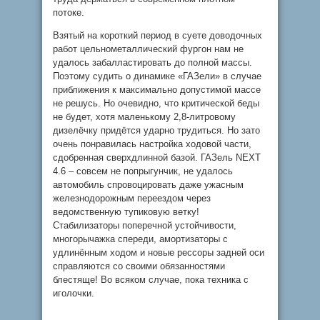
потоке.
Взятый на короткий период в суете доводочных
работ цельнометаллический фургон нам не
удалось забалластировать до полной массы.
Поэтому судить о динамике «ГАЗели» в случае
приближения к максимально допустимой массе
не решусь. Но очевидно, что критической беды
не будет, хотя маленькому 2,8-литровому
дизелёчку придётся ударно трудиться. Но зато
очень понравилась настройка ходовой части,
сдобренная сверхдлинной базой. ГАЗель NEXT
4.6 – совсем не попрыгунчик, не удалось
автомобиль спровоцировать даже ужасным
железнодорожным переездом через
ведомственную тупиковую ветку!
Стабилизаторы поперечной устойчивости,
многорычажка спереди, амортизаторы с
удлинённым ходом и новые рессоры задней оси
справляются со своими обязанностями
блестяще! Во всяком случае, пока техника с
иголочки.