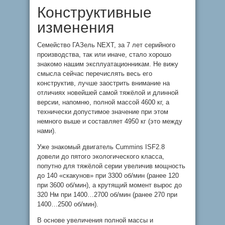
Конструктивные
изменения
Семейство ГАЗель NEXT, за 7 лет серийного
производства, так или иначе, стало хорошо
знакомо нашим эксплуатационникам. Не вижу
смысла сейчас перечислять весь его
конструктив, лучше заострить внимание на
отличиях новейшей самой тяжёлой и длинной
версии, напомню, полной массой 4600 кг, а
технически допустимое значение при этом
немного выше и составляет 4950 кг (это между
нами).
Уже знакомый двигатель Cummins ISF2.8
довели до пятого экологического класса,
попутно для тяжёлой серии увеличив мощность
до 140 «скакунов» при 3300 об/мин (ранее 120
при 3600 об/мин), а крутящий момент вырос до
320 Нм при 1400…2700 об/мин (ранее 270 при
1400…2500 об/мин).
В основе увеличения полной массы и