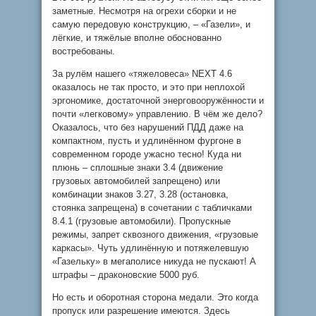
заметные. Несмотря на огрехи сборки и не
самую передовую конструкцию, – «Газели», и
лёгкие, и тяжёлые вполне обоснованно
востребованы.
За рулём нашего «тяжеловеса» NEXT 4.6
оказалось не так просто, и это при неплохой
эргономике, достаточной энерговооружённости и
почти «легковому» управлению. В чём же дело?
Оказалось, что без нарушений ПДД даже на
компактном, пусть и удлинённом фургоне в
современном городе ужасно тесно! Куда ни
плюнь – сплошные знаки 3.4 (движение
грузовых автомобилей запрещено) или
комбинации знаков 3.27, 3.28 (остановка,
стоянка запрещена) в сочетании с табличками
8.4.1 (грузовые автомобили). Пропускные
режимы, запрет сквозного движения, «грузовые
каркасы». Чуть удлинённую и потяжелевшую
«Газельку» в мегаполисе никуда не пускают! А
штрафы – драконовские 5000 руб.
Но есть и оборотная сторона медали. Это когда
пропуск или разрешение имеются. Здесь