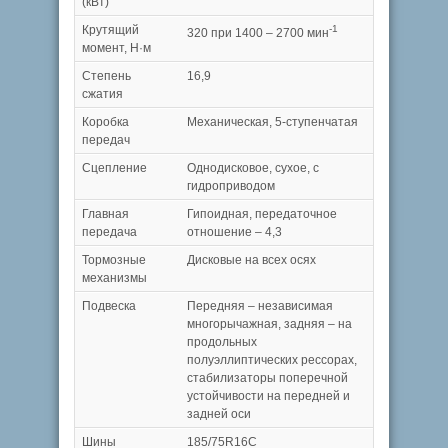
(кВт)
Крутящий
-1
320 при 1400 – 2700 мин
момент, Н·м
Степень
16,9
сжатия
Коробка
Механическая, 5-ступенчатая
передач
Сцепление
Однодисковое, сухое, с
гидроприводом
Главная
Гипоидная, передаточное
передача
отношение – 4,3
Тормозные
Дисковые на всех осях
механизмы
Подвеска
Передняя – независимая
многорычажная, задняя – на
продольных
полуэллиптических рессорах,
стабилизаторы поперечной
устойчивости на передней и
задней оси
Шины
185/75R16С