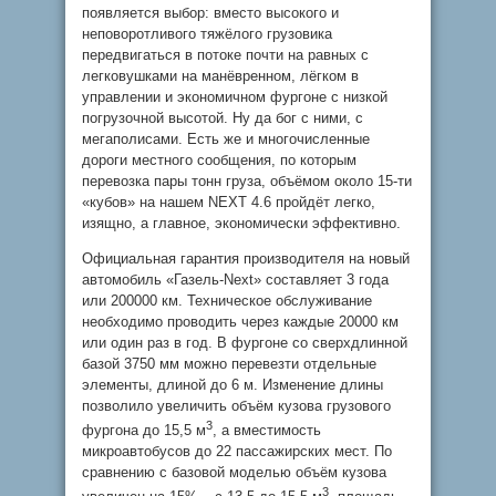
появляется выбор: вместо высокого и
неповоротливого тяжёлого грузовика
передвигаться в потоке почти на равных с
легковушками на манёвренном, лёгком в
управлении и экономичном фургоне с низкой
погрузочной высотой. Ну да бог с ними, с
мегаполисами. Есть же и многочисленные
дороги местного сообщения, по которым
перевозка пары тонн груза, объёмом около 15-ти
«кубов» на нашем NEXT 4.6 пройдёт легко,
изящно, а главное, экономически эффективно.
Официальная гарантия производителя на новый
автомобиль «Газель-Next» составляет 3 года
или 200000 км. Техническое обслуживание
необходимо проводить через каждые 20000 км
или один раз в год. В фургоне со сверхдлинной
базой 3750 мм можно перевезти отдельные
элементы, длиной до 6 м. Изменение длины
позволило увеличить объём кузова грузового
3
фургона до 15,5 м
, а вместимость
микроавтобусов до 22 пассажирских мест. По
сравнению с базовой моделью объём кузова
3