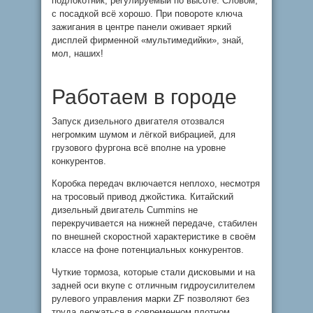
подлокотник, регулируемый по высоте. Словом,
с посадкой всё хорошо. При повороте ключа
зажигания в центре панели оживает яркий
дисплей фирменной «мультимедийки», знай,
мол, наших!
Работаем в городе
Запуск дизельного двигателя отозвался
негромким шумом и лёгкой вибрацией, для
грузового фургона всё вполне на уровне
конкурентов.
Коробка передач включается неплохо, несмотря
на тросовый привод джойстика. Китайский
дизельный двигатель Cummins не
перекручивается на нижней передаче, стабилен
по внешней скоростной характеристике в своём
классе на фоне потенциальных конкурентов.
Чуткие тормоза, которые стали дисковыми и на
задней оси вкупе с отличным гидроусилителем
рулевого управления марки ZF позволяют без
труда держаться в современном плотном