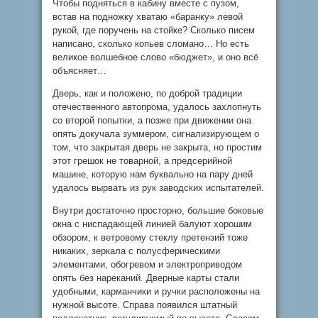
Чтобы подняться в кабину вместе с пузом,
встав на подножку хватаю «баранку» левой
рукой, где поручень на стойке? Сколько писем
написано, сколько копьев сломано… Но есть
великое волшебное слово «бюджет», и оно всё
объясняет…
Дверь, как и положено, по доброй традиции
отечественного автопрома, удалось захлопнуть
со второй попытки, а позже при движении она
опять докучала зуммером, сигнализирующем о
том, что закрытая дверь не закрыта, но простим
этот грешок не товарной, а предсерийной
машине, которую нам буквально на пару дней
удалось вырвать из рук заводских испытателей.
Внутри достаточно просторно, большие боковые
окна с ниспадающей линией балуют хорошим
обзором, к ветровому стеклу претензий тоже
никаких, зеркала с полусферическими
элементами, обогревом и электроприводом
опять без нареканий. Дверные карты стали
удобными, карманчики и ручки расположены на
нужной высоте. Справа появился штатный