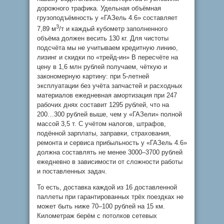
дорожного трафика. Удельная объёмная
грузоподъёмность у «ГАЗель 4.6» составляет
3
7,89 м
/т и каждый кубометр заполненного
объёма должен весить 130 кг. Для чистоты
подсчёта мы не учитываем кредитную линию,
лизинг и скидки по «трейд-ин» В пересчёте на
цену в 1,6 млн рублей получаем, чёткую и
закономерную картину: при 5-летней
эксплуатации без учёта запчастей и расходных
материалов ежедневная амортизация при 247
рабочих днях составит 1295 рублей, что на
200…300 рублей выше, чем у «ГАЗели» полной
массой 3,5 т. С учётом налогов, штрафов,
подённой зарплаты, заправки, страхования,
ремонта и сервиса прибыльность у «ГАЗель 4.6»
должна составлять не менее 3000–3700 рублей
ежедневно в зависимости от сложности работы
и поставленных задач.
То есть, доставка каждой из 16 доставленной
паллеты при гарантированных трёх поездках не
может быть ниже 70–100 рублей на 15 км.
Километраж берём с потолков сетевых