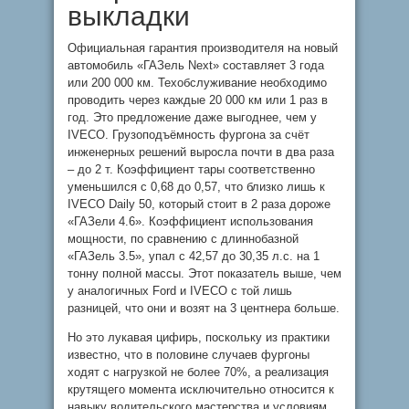
выкладки
Официальная гарантия производителя на новый
автомобиль «ГАЗель Next» составляет 3 года
или 200 000 км. Техобслуживание необходимо
проводить через каждые 20 000 км или 1 раз в
год. Это предложение даже выгоднее, чем у
IVECO. Грузоподъёмность фургона за счёт
инженерных решений выросла почти в два раза
– до 2 т. Коэффициент тары соответственно
уменьшился с 0,68 до 0,57, что близко лишь к
IVECO Daily 50, который стоит в 2 раза дороже
«ГАЗели 4.6». Коэффициент использования
мощности, по сравнению с длиннобазной
«ГАЗель 3.5», упал с 42,57 до 30,35 л.с. на 1
тонну полной массы. Этот показатель выше, чем
у аналогичных Ford и IVECO с той лишь
разницей, что они и возят на 3 центнера больше.
Но это лукавая цифирь, поскольку из практики
известно, что в половине случаев фургоны
ходят с нагрузкой не более 70%, а реализация
крутящего момента исключительно относится к
навыку водительского мастерства и условиям