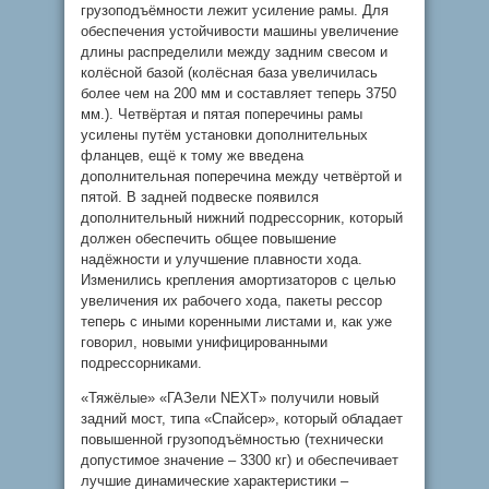
грузоподъёмности лежит усиление рамы. Для
обеспечения устойчивости машины увеличение
длины распределили между задним свесом и
колёсной базой (колёсная база увеличилась
более чем на 200 мм и составляет теперь 3750
мм.). Четвёртая и пятая поперечины рамы
усилены путём установки дополнительных
фланцев, ещё к тому же введена
дополнительная поперечина между четвёртой и
пятой. В задней подвеске появился
дополнительный нижний подрессорник, который
должен обеспечить общее повышение
надёжности и улучшение плавности хода.
Изменились крепления амортизаторов с целью
увеличения их рабочего хода, пакеты рессор
теперь с иными коренными листами и, как уже
говорил, новыми унифицированными
подрессорниками.
«Тяжёлые» «ГАЗели NEXT» получили новый
задний мост, типа «Спайсер», который обладает
повышенной грузоподъёмностью (технически
допустимое значение – 3300 кг) и обеспечивает
лучшие динамические характеристики –