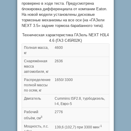
проверено в ходе теста. Предусмотрена
блокировка дифференциала от компании Eaton.
На новой модели установлены дисковые
тормозные механизмы на все оси (на «ГАЗели
NEXT 3.5» задние тормоза барабанного типа).
Техническая характеристика ГАЗель NEXT H3L4
4.6 (ГАЗ С45R02K)
Полная масса,
4600
кг
Снаряжённая
2636
масса
автомобиля, кг
Распределение
1650/ 3300
полной массы
по осям, кг
Двигатель
Cummins ISF2.8, турбодизель,
I-4, Евро-5
Рабочий
2776
3
объём, cм
Мощность, л.с.
-1
139,6 (102,7) при 3300 мин