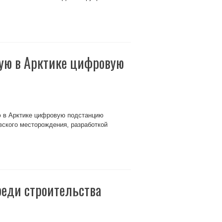
вую в Арктике цифровую
ю в Арктике цифровую подстанцию
вского месторождения, разработкой
реди строительства