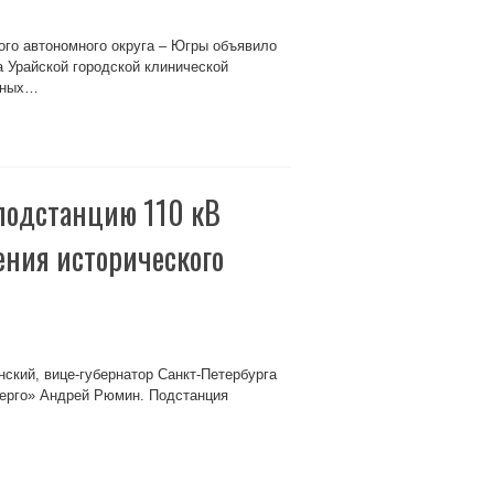
ого автономного округа – Югры объявило
а Урайской городской клинической
льных…
подстанцию 110 кВ
ения исторического
нский, вице-губернатор Санкт-Петербурга
нерго» Андрей Рюмин. Подстанция