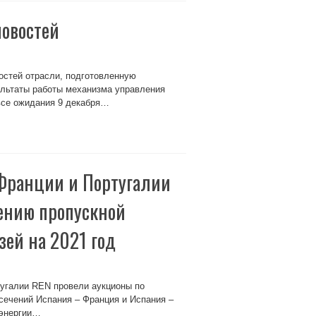
новостей
стей отрасли, подготовленную
ультаты работы механизма управления
все ожидания 9 декабря…
Франции и Португалии
ению пропускной
зей на 2021 год
угалии REN провели аукционы по
сечений Испания – Франция и Испания –
оэнергии…