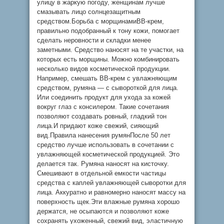
улицу в жаркую погоду, женщинам лучше
смазывать лицо солнцезащитным
средством.Борьба с морщинамиBB-крем,
правильно подобранный к тону кожи, помогает
сделать неровности и складки менее
заметными. Средство наносят на те участки, на
которых есть морщины. Можно комбинировать
несколько видов косметической продукции.
Например, смешать BB-крем с увлажняющим
средством, румяна — с сывороткой для лица.
Или соединить продукт для ухода за кожей
вокруг глаз с консилером. Такие сочетания
позволяют создавать ровный, гладкий тон
лица.И придают коже свежий, сияющий
вид.Правила нанесения румянПосле 50 лет
средство лучше использовать в сочетании с
увлажняющей косметической продукцией. Это
делается так. Румяна наносят на кисточку.
Смешивают в отдельной емкости частицы
средства с каплей увлажняющей сыворотки для
лица. Аккуратно и равномерно наносят массу на
поверхность щек.Эти влажные румяна хорошо
держатся, не осыпаются и позволяют коже
сохранять ухоженный, свежий вид, эластичную