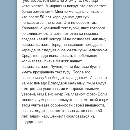
губС возрастом кожа на этом участке лица
истончается. А морщины вокруг рта становятся
более заметными. Многие женщины считают,
что после 50 лет карандашом для губ
пользоваться не стоит. Это не совсем так.
Карандаш с кремовой текстурой, цвет которого
не слишком отличается от оттенка помады,
создает четкий контур. И не позволяет макияжу
размазываться. Перед нанесением помады и
карандаша следует обработать губы бальзамом.
Средство надо использовать в небольшом
количестве. Иначе макияж начнет
размазываться. Лучше, если бальзам будет
иметь прозрачную текстуру. После его
нанесения губы обводят карандашом. И наносят
на них помаду.Благодаря бальзаму, губы будут
смотреться ухоженными и выразительными,
уверена Ким Бейсингер (на главном фото).Если
женщина умеренно пользуется косметикой и при
этом учитывает особенности своей внешности,
она выглядит привлекательно даже после 50
лет.Нашли нарушение? Пожаловаться на
содержание