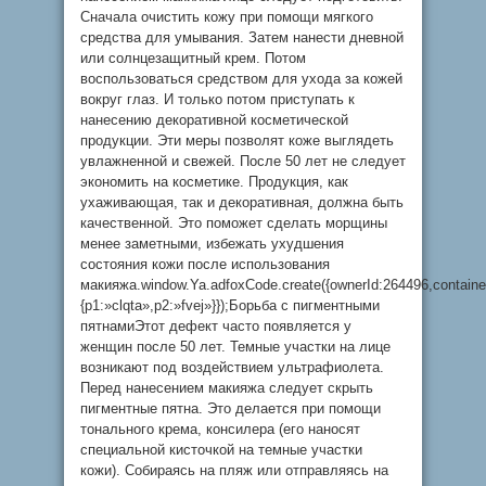
Сначала очистить кожу при помощи мягкого
средства для умывания. Затем нанести дневной
или солнцезащитный крем. Потом
воспользоваться средством для ухода за кожей
вокруг глаз. И только потом приступать к
нанесению декоративной косметической
продукции. Эти меры позволят коже выглядеть
увлажненной и свежей. После 50 лет не следует
экономить на косметике. Продукция, как
ухаживающая, так и декоративная, должна быть
качественной. Это поможет сделать морщины
менее заметными, избежать ухудшения
состояния кожи после использования
макияжа.window.Ya.adfoxCode.create({ownerId:264496,contain
{p1:»clqta»,p2:»fvej»}});Борьба с пигментными
пятнамиЭтот дефект часто появляется у
женщин после 50 лет. Темные участки на лице
возникают под воздействием ультрафиолета.
Перед нанесением макияжа следует скрыть
пигментные пятна. Это делается при помощи
тонального крема, консилера (его наносят
специальной кисточкой на темные участки
кожи). Собираясь на пляж или отправляясь на