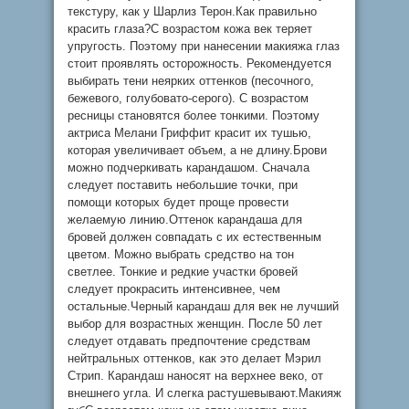
текстуру, как у Шарлиз Терон.Как правильно
красить глаза?С возрастом кожа век теряет
упругость. Поэтому при нанесении макияжа глаз
стоит проявлять осторожность. Рекомендуется
выбирать тени неярких оттенков (песочного,
бежевого, голубовато-серого). С возрастом
ресницы становятся более тонкими. Поэтому
актриса Мелани Гриффит красит их тушью,
которая увеличивает объем, а не длину.Брови
можно подчеркивать карандашом. Сначала
следует поставить небольшие точки, при
помощи которых будет проще провести
желаемую линию.Оттенок карандаша для
бровей должен совпадать с их естественным
цветом. Можно выбрать средство на тон
светлее. Тонкие и редкие участки бровей
следует прокрасить интенсивнее, чем
остальные.Черный карандаш для век не лучший
выбор для возрастных женщин. После 50 лет
следует отдавать предпочтение средствам
нейтральных оттенков, как это делает Мэрил
Стрип. Карандаш наносят на верхнее веко, от
внешнего угла. И слегка растушевывают.Макияж