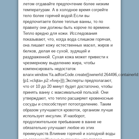
летом отдавайте предпочтение более низким
температурам. А в холодное время согрейте
тело более горячей водой.Если вы
предпочитаете более теплые ванны, то по
правилу они должны быть короче по времени.
Тепло вредно для кожи. Исследования
показывают, что, когда вода слишком горячая,
она лишает кожу естественных масел, жиров и
белков, делая ее сухой, зудящей и
раздраженной. Сухая кожа может привести к
чрезмерному выделению жира, чтобы
компенсировать недостаток
влаги.window.Ya.adfoxCode.create({ownerId:264496,container
{p1:»clqta»,p2:»fvej»}});Эксперты предполагают,
что от 10 до 20 минут будет достаточно, чтобы
принять ванну с максимальной пользой. Они
утверждают, что тепло расширяет кровеносные
сосуды и способствует потоотделению. Таким
образом улучшается кровоток, организм лучше
использует инсулин. И наоборот,
продолжительное пребывание в ванне не
обязательно улучшает любое из этих
преимуществ.Влияние горячей и холодной воды