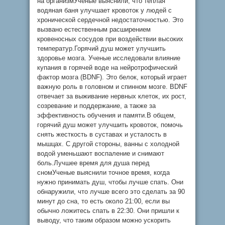
на организмУченые выяснили, что теплая
водяная баня улучшает кровоток у людей с
хронической сердечной недостаточностью. Это
вызвано естественным расширением
кровеносных сосудов при воздействии высоких
температур.Горячий душ может улучшить
здоровье мозга. Ученые исследовали влияние
купания в горячей воде на нейротрофический
фактор мозга (BDNF). Это белок, который играет
важную роль в головном и спинном мозге. BDNF
отвечает за выживание нервных клеток, их рост,
созревание и поддержание, а также за
эффективность обучения и памяти.В общем,
горячий душ может улучшить кровоток, помочь
снять жесткость в суставах и усталость в
мышцах. С другой стороны, ванны с холодной
водой уменьшают воспаление и снимают
боль.Лучшее время для душа перед
сномУченые выяснили точное время, когда
нужно принимать душ, чтобы лучше спать. Они
обнаружили, что лучше всего это сделать за 90
минут до сна, то есть около 21:00, если вы
обычно ложитесь спать в 22:30. Они пришли к
выводу, что таким образом можно ускорить