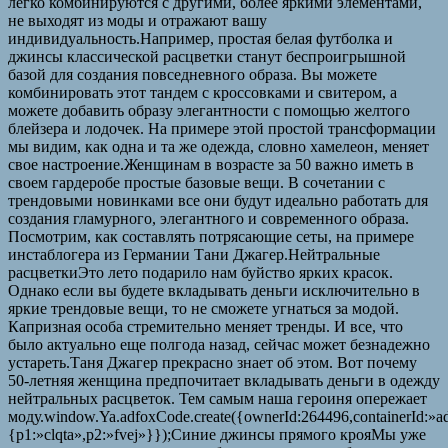
легко комбинируются с другими, более яркими элементами,
не выходят из моды и отражают вашу
индивидуальность.Например, простая белая футболка и
джинсы классической расцветки станут беспроигрышной
базой для создания повседневного образа. Вы можете
комбинировать этот тандем с кроссовками и свитером, а
можете добавить образу элегантности с помощью желтого
блейзера и лодочек. На примере этой простой трансформации
мы видим, как одна и та же одежда, словно хамелеон, меняет
свое настроение.Женщинам в возрасте за 50 важно иметь в
своем гардеробе простые базовые вещи. В сочетании с
трендовыми новинками все они будут идеально работать для
создания гламурного, элегантного и современного образа.
Посмотрим, как составлять потрясающие сеты, на примере
инстаблогера из Германии Тани Джагер.Нейтральные
расцветкиЭто лето подарило нам буйство ярких красок.
Однако если вы будете вкладывать деньги исключительно в
яркие трендовые вещи, то не сможете угнаться за модой.
Капризная особа стремительно меняет тренды. И все, что
было актуально еще полгода назад, сейчас может безнадежно
устареть.Таня Джагер прекрасно знает об этом. Вот почему
50-летняя женщина предпочитает вкладывать деньги в одежду
нейтральных расцветок. Тем самым наша героиня опережает
моду.window.Ya.adfoxCode.create({ownerId:264496,containerId:»
{p1:»clqta»,p2:»fvej»}});Синие джинсы прямого крояМы уже