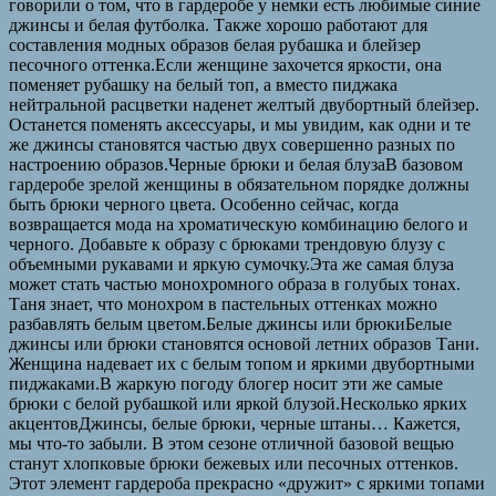
говорили о том, что в гардеробе у немки есть любимые синие
джинсы и белая футболка. Также хорошо работают для
составления модных образов белая рубашка и блейзер
песочного оттенка.Если женщине захочется яркости, она
поменяет рубашку на белый топ, а вместо пиджака
нейтральной расцветки наденет желтый двубортный блейзер.
Останется поменять аксессуары, и мы увидим, как одни и те
же джинсы становятся частью двух совершенно разных по
настроению образов.Черные брюки и белая блузаВ базовом
гардеробе зрелой женщины в обязательном порядке должны
быть брюки черного цвета. Особенно сейчас, когда
возвращается мода на хроматическую комбинацию белого и
черного. Добавьте к образу с брюками трендовую блузу с
объемными рукавами и яркую сумочку.Эта же самая блуза
может стать частью монохромного образа в голубых тонах.
Таня знает, что монохром в пастельных оттенках можно
разбавлять белым цветом.Белые джинсы или брюкиБелые
джинсы или брюки становятся основой летних образов Тани.
Женщина надевает их с белым топом и яркими двубортными
пиджаками.В жаркую погоду блогер носит эти же самые
брюки с белой рубашкой или яркой блузой.Несколько ярких
акцентовДжинсы, белые брюки, черные штаны… Кажется,
мы что-то забыли. В этом сезоне отличной базовой вещью
станут хлопковые брюки бежевых или песочных оттенков.
Этот элемент гардероба прекрасно «дружит» с яркими топами