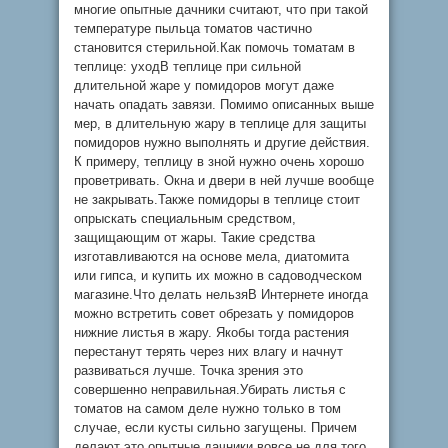
многие опытные дачники считают, что при такой
температуре пыльца томатов частично
становится стерильной.Как помочь томатам в
теплице: уходВ теплице при сильной
длительной жаре у помидоров могут даже
начать опадать завязи. Помимо описанных выше
мер, в длительную жару в теплице для защиты
помидоров нужно выполнять и другие действия.
К примеру, теплицу в зной нужно очень хорошо
проветривать. Окна и двери в ней лучше вообще
не закрывать.Также помидоры в теплице стоит
опрыскать специальным средством,
защищающим от жары. Такие средства
изготавливаются на основе мела, диатомита
или гипса, и купить их можно в садоводческом
магазине.Что делать нельзяВ Интернете иногда
можно встретить совет обрезать у помидоров
нижние листья в жару. Якобы тогда растения
перестанут терять через них влагу и начнут
развиваться лучше. Точка зрения это
совершенно неправильная.Убирать листья с
томатов на самом деле нужно только в том
случае, если кусты сильно загущены. Причем
делают это опытные дачники вовсе не для того,