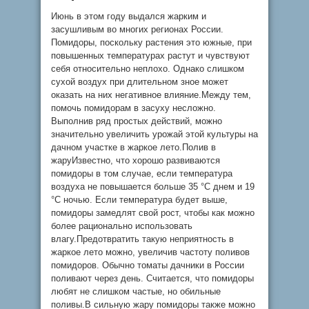
Июнь в этом году выдался жарким и
засушливым во многих регионах России.
Помидоры, поскольку растения это южные, при
повышенных температурах растут и чувствуют
себя относительно неплохо. Однако слишком
сухой воздух при длительном зное может
оказать на них негативное влияние.Между тем,
помочь помидорам в засуху несложно.
Выполнив ряд простых действий, можно
значительно увеличить урожай этой культуры на
дачном участке в жаркое лето.Полив в
жаруИзвестно, что хорошо развиваются
помидоры в том случае, если температура
воздуха не повышается больше 35 °С днем и 19
°С ночью. Если температура будет выше,
помидоры замедлят свой рост, чтобы как можно
более рационально использовать
влагу.Предотвратить такую неприятность в
жаркое лето можно, увеличив частоту поливов
помидоров. Обычно томаты дачники в России
поливают через день. Считается, что помидоры
любят не слишком частые, но обильные
поливы.В сильную жару помидоры также можно