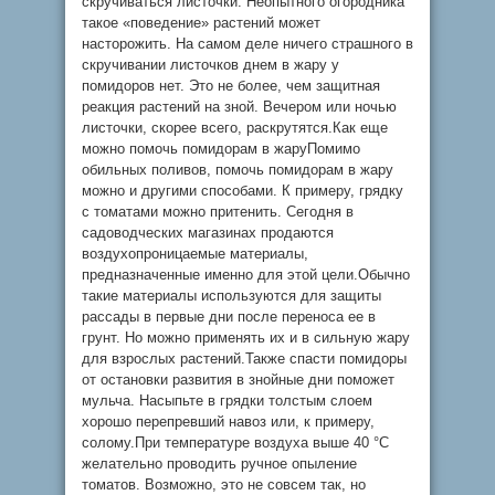
скручиваться листочки. Неопытного огородника
такое «поведение» растений может
насторожить. На самом деле ничего страшного в
скручивании листочков днем в жару у
помидоров нет. Это не более, чем защитная
реакция растений на зной. Вечером или ночью
листочки, скорее всего, раскрутятся.Как еще
можно помочь помидорам в жаруПомимо
обильных поливов, помочь помидорам в жару
можно и другими способами. К примеру, грядку
с томатами можно притенить. Сегодня в
садоводческих магазинах продаются
воздухопроницаемые материалы,
предназначенные именно для этой цели.Обычно
такие материалы используются для защиты
рассады в первые дни после переноса ее в
грунт. Но можно применять их и в сильную жару
для взрослых растений.Также спасти помидоры
от остановки развития в знойные дни поможет
мульча. Насыпьте в грядки толстым слоем
хорошо перепревший навоз или, к примеру,
солому.При температуре воздуха выше 40 °С
желательно проводить ручное опыление
томатов. Возможно, это не совсем так, но