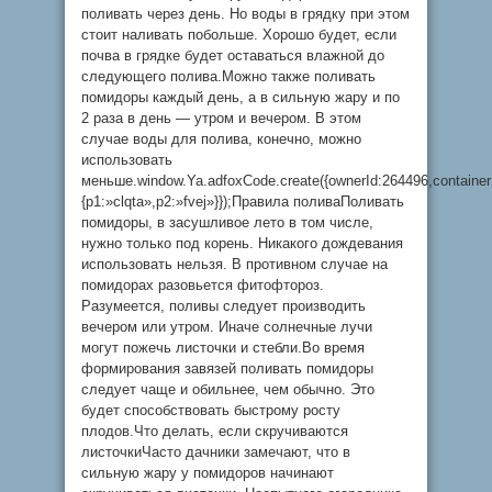
поливать через день. Но воды в грядку при этом
стоит наливать побольше. Хорошо будет, если
почва в грядке будет оставаться влажной до
следующего полива.Можно также поливать
помидоры каждый день, а в сильную жару и по
2 раза в день — утром и вечером. В этом
случае воды для полива, конечно, можно
использовать
меньше.window.Ya.adfoxCode.create({ownerId:264496,containe
{p1:»clqta»,p2:»fvej»}});Правила поливаПоливать
помидоры, в засушливое лето в том числе,
нужно только под корень. Никакого дождевания
использовать нельзя. В противном случае на
помидорах разовьется фитофтороз.
Разумеется, поливы следует производить
вечером или утром. Иначе солнечные лучи
могут пожечь листочки и стебли.Во время
формирования завязей поливать помидоры
следует чаще и обильнее, чем обычно. Это
будет способствовать быстрому росту
плодов.Что делать, если скручиваются
листочкиЧасто дачники замечают, что в
сильную жару у помидоров начинают