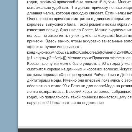
годов, любимой прической был лохматый бублик. Многие 
максимально удобным. Что делает прическу по-настоящем
длинная челка, которая свободно свисает. Если челки не
Очень хорошо прическа смотрится с длинными серьгами.
королевы выпускного бала. Такой романтический образ л
известная певица Дженнифер Лопес. Можно видоизменить
волосы, но закреплять пучок нужно на макушке.Низкая п
прически. Здесь важно, чтобы аккуратно зачесанные вол
эффекта лучше использовать
кондиционер.window.Ya.adfoxCode.create({ownerId:264496,
{p1:»clqta»,p2:»fvej»}});Мелкие пучкиПрическа эффектная
Крошечные пучки можно было увидеть в 90-х годах у мол
смотрится хорошо на длинных и коротких волосах.Искусс
актрисы сериала «Хорошие друзья» Рэйчел Грин и Джен
диктаторами моды. Именно они впервые появились с этой
абсолютно в стиле 90-х.Резинки для волосМода на резинк
ленты возвратилась. Высокий хвост из волос, собранных 
годах, но популярность такой прически по-настоящему ст
нарушение? Пожаловаться на содержание