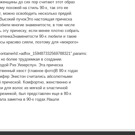
женщины до сих пор считают этот образ
у похожей на стиль 90-х, так это ее
т, можно освободить несколько прядей.
Высокий пучокЭто настоящая прическа
юбили многие знаменитости, в том числе
 эту прическу, если менее плотно собрать
летенкаЗнаменитости 90-х любили и такие
осы красиво сияли, поэтому для «мокрого»
containerId:»adfox_159487332569788321″,params:
, но более трудоемкая в создании.
одой Риз Уизерспун. Эта прическа
твенный хвост (главное фото)В 90-х годах
нифер Энистон считались абсолютными
 прической. Комфортно, женственно и
и для волос из мягкой и эластичной
резинкой, был представлен еще в 80-х
ала заметна в 90-х годах.Нашли