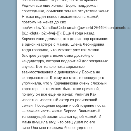
Родион все еще холост. Борис поддержал
собеседника, объяснив тем же отсутствие жены:
Я тоже водил невест знакомиться с мамой,
поэтому не женат до сих
пор!window.Ya.adfoxCode.create({ownerId:264496,containerId
{p1:»clqta»,p2:»fvej»}}); Еще 4 года назад
Корчевников делился, что до сих пор проживает
в одной квартире с мамой. Елена Леонидовна
тогда говорила, что мечтает уже как можно
быстрее увидеть возле сына достойную
кандидатуру, которая подарит ей долгожданных
внуков. Вот только пока серьезные
взаимоотношения с девушками у Бориса не
складываются. К тому же мать телеведущего
упоминала, что у Корчевникова очень сложный
характер — это может быть тоже причиной,
почему он все еще не женат. Религия Как
известно, известный актер из религиозной
семьи. Посещение церкви и соблюдение поста
— важная часть жизни Бориса. Знаменитый
телеведущий воспитывался одной мамой. И
мама внушила ему, что отец ушел по его
вине:Она мне говорила беспощадно по