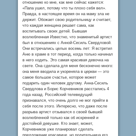
отношению ко мне, как мне сейчас кажется:
«Папа ушел, потому что ты плохо себя вел».
Правда, в настоящее время он на маму зла не
держит. Обожает свою родительницу и считает,
что каждая женщина решает сама, как
воспитывать своих детей. Бывшая
возлюбленная Известно, что знаменитый артист
был в отношениях с Анной-Сесиль Свердловой.
Они встречались целых восемь лет: Я встретил
Аню в храме в тот период, когда только начинал
в него ходить. Это самая красивая девочка на
свете. Она сделала для меня бесконечно много:
она меня вводила и укореняла в церкви — это
самое большое счастье, которое может
подарить один человек другому. Анна-Сесиль
Свердлова и Борис Корчевников расстались 4
года назад. Российский телеведущий
признавался, что очень долго не мог прийти в
себя после этого. Интересно, что даже после
разрыва артист отзывался о своей бывшей
возлюбленной только как об искренней и
достойной девушке. Кто знает, может,
Корчевников уже планировал сделать
предложение красавице, но родительница его