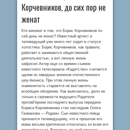
Корчевников, до сих пор не
женат
Кто виноват в том, что Борис Корчевников по
сей день не женат? Известный артист и
телеведущий уже много лет ходит в статусе
холостяка. Борис Корчевников, как правило,
работает и занимается общественной
деятельностью, а вот личную жизнь
забросил.Актер еще со времен съемок
известного телесериала «Кадетство» считается
одним из завидных женихов отечественного
шоу-бизнеса. При этом личную жизнь
знаменитость старается не выставлять на
всеобщее обозрение. Как выяснилось, дело не
только в скромности ведущего.Родители
противГероем последнего выпуска передачи
Бориса Корчевникова стал наследник Олега
Газманова — Родион. Сын известного певца
признался телеведущему, что в прошлом его
мама весьма критически относилась ко всем его
возлюбленным. Вероятно, по этой причине