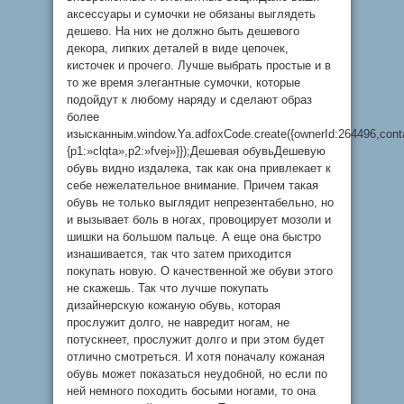
аксессуары и сумочки не обязаны выглядеть
дешево. На них не должно быть дешевого
декора, липких деталей в виде цепочек,
кисточек и прочего. Лучше выбрать простые и в
то же время элегантные сумочки, которые
подойдут к любому наряду и сделают образ
более
изысканным.window.Ya.adfoxCode.create({ownerId:264496,cont
{p1:»clqta»,p2:»fvej»}});Дешевая обувьДешевую
обувь видно издалека, так как она привлекает к
себе нежелательное внимание. Причем такая
обувь не только выглядит непрезентабельно, но
и вызывает боль в ногах, провоцирует мозоли и
шишки на большом пальце. А еще она быстро
изнашивается, так что затем приходится
покупать новую. О качественной же обуви этого
не скажешь. Так что лучше покупать
дизайнерскую кожаную обувь, которая
прослужит долго, не навредит ногам, не
потускнеет, прослужит долго и при этом будет
отлично смотреться. И хотя поначалу кожаная
обувь может показаться неудобной, но если по
ней немного походить босыми ногами, то она