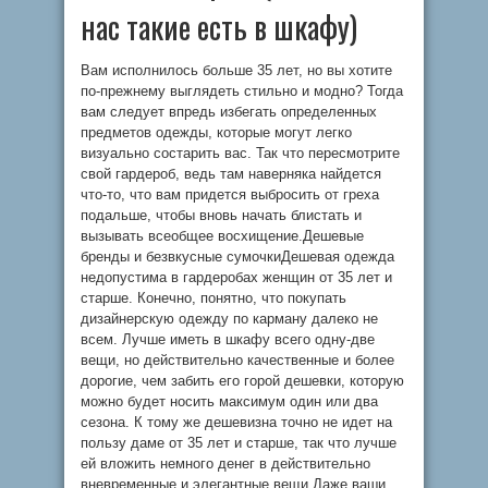
нас такие есть в шкафу)
Вам исполнилось больше 35 лет, но вы хотите
по-прежнему выглядеть стильно и модно? Тогда
вам следует впредь избегать определенных
предметов одежды, которые могут легко
визуально состарить вас. Так что пересмотрите
свой гардероб, ведь там наверняка найдется
что-то, что вам придется выбросить от греха
подальше, чтобы вновь начать блистать и
вызывать всеобщее восхищение.Дешевые
бренды и безвкусные сумочкиДешевая одежда
недопустима в гардеробах женщин от 35 лет и
старше. Конечно, понятно, что покупать
дизайнерскую одежду по карману далеко не
всем. Лучше иметь в шкафу всего одну-две
вещи, но действительно качественные и более
дорогие, чем забить его горой дешевки, которую
можно будет носить максимум один или два
сезона. К тому же дешевизна точно не идет на
пользу даме от 35 лет и старше, так что лучше
ей вложить немного денег в действительно
вневременные и элегантные вещи.Даже ваши