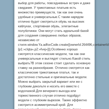
выбор для работы, повседневных встреч и даже
свидания. У трикотажных платьев есть
множество преимуществ, так как они очень
удобные и универсальные.С таким нарядом
отлично будет смотреться обувь на высоких
каблуках, спортивная обувь, элегантные
полуботинки. Они могут стать идеальной базой
для создания совершенно любых образов,
независимо от
стиля.window.Ya.adfoxCode.create({ownerId:264496,container
{p1:»clqta»,p2:»fvej»}});Особенно хорошо
смотрятся классические модели, так как они
универсальные и выглядят стильно.Какой стиль
выбрать?В этом сезоне стоит сделать основную
ставку на разнообразие. Отлично смотрятся как
классические трикотажные платья, так и
достаточно стильные и оригинальные модели.
Можно выбрать закрытый вариант или же с
глубоким декольте и носить его вместе с
водолазкой.Для вечернего выхода или
торжественного случая отлично подойдут
модели с глубоким вырезом. Также эффектно
смотрится асимметричный крой. Для