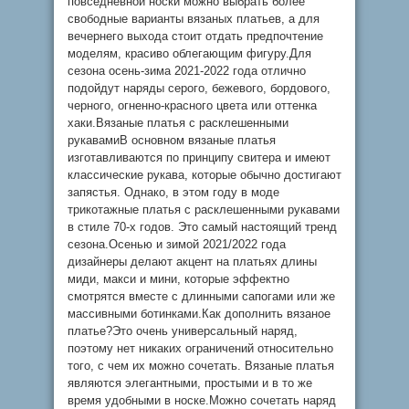
повседневной носки можно выбрать более
свободные варианты вязаных платьев, а для
вечернего выхода стоит отдать предпочтение
моделям, красиво облегающим фигуру.Для
сезона осень-зима 2021-2022 года отлично
подойдут наряды серого, бежевого, бордового,
черного, огненно-красного цвета или оттенка
хаки.Вязаные платья с расклешенными
рукавамиВ основном вязаные платья
изготавливаются по принципу свитера и имеют
классические рукава, которые обычно достигают
запястья. Однако, в этом году в моде
трикотажные платья с расклешенными рукавами
в стиле 70-х годов. Это самый настоящий тренд
сезона.Осенью и зимой 2021/2022 года
дизайнеры делают акцент на платьях длины
миди, макси и мини, которые эффектно
смотрятся вместе с длинными сапогами или же
массивными ботинками.Как дополнить вязаное
платье?Это очень универсальный наряд,
поэтому нет никаких ограничений относительно
того, с чем их можно сочетать. Вязаные платья
являются элегантными, простыми и в то же
время удобными в носке.Можно сочетать наряд