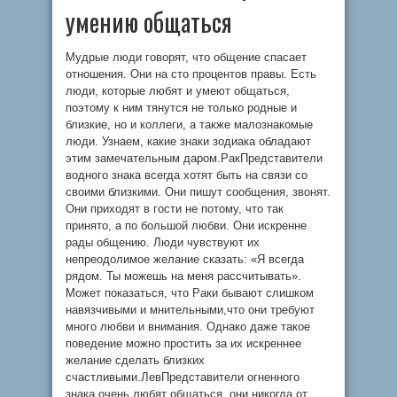
умению общаться
Мудрые люди говорят, что общение спасает
отношения. Они на сто процентов правы. Есть
люди, которые любят и умеют общаться,
поэтому к ним тянутся не только родные и
близкие, но и коллеги, а также малознакомые
люди. Узнаем, какие знаки зодиака обладают
этим замечательным даром.РакПредставители
водного знака всегда хотят быть на связи со
своими близкими. Они пишут сообщения, звонят.
Они приходят в гости не потому, что так
принято, а по большой любви. Они искренне
рады общению. Люди чувствуют их
непреодолимое желание сказать: «Я всегда
рядом. Ты можешь на меня рассчитывать».
Может показаться, что Раки бывают слишком
навязчивыми и мнительными,что они требуют
много любви и внимания. Однако даже такое
поведение можно простить за их искреннее
желание сделать близких
счастливыми.ЛевПредставители огненного
знака очень любят общаться, они никогда от