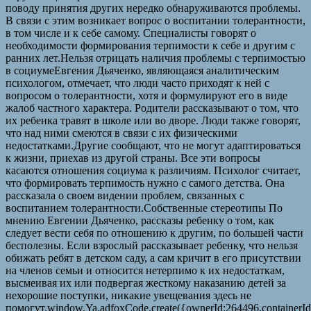
поводу принятия других нередко обнаруживаются проблемы.
В связи с этим возникает вопрос о воспитании толерантности,
в том числе и к себе самому. Специалисты говорят о
необходимости формирования терпимости к себе и другим с
ранних лет.Нельзя отрицать наличия проблемы с терпимостью
в социумеЕвгения Дьяченко, являющаяся аналитическим
психологом, отмечает, что люди часто приходят к ней с
вопросом о толерантности, хотя и формулируют его в виде
жалоб частного характера. Родители рассказывают о том, что
их ребенка травят в школе или во дворе. Люди также говорят,
что над ними смеются в связи с их физическими
недостатками.Другие сообщают, что не могут адаптироваться
к жизни, приехав из другой страны. Все эти вопросы
касаются отношения социума к различиям. Психолог считает,
что формировать терпимость нужно с самого детства. Она
рассказала о своем видении проблем, связанных с
воспитанием толерантности.Собственные стереотипы По
мнению Евгении Дьяченко, рассказы ребенку о том, как
следует вести себя по отношению к другим, по большей части
бесполезны. Если взрослый рассказывает ребенку, что нельзя
обижать ребят в детском саду, а сам кричит в его присутствии
на членов семьи и относится нетерпимо к их недостаткам,
высмеивая их или подвергая жесткому наказанию детей за
нехорошие поступки, никакие увещевания здесь не
помогут.window.Ya.adfoxCode.create({ownerId:264496,container