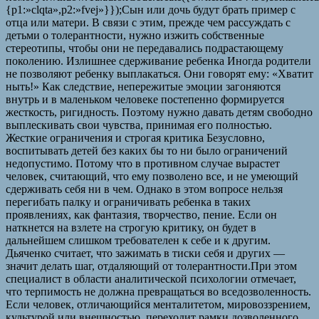
{p1:»clqta»,p2:»fvej»}});Сын или дочь будут брать пример с
отца или матери. В связи с этим, прежде чем рассуждать с
детьми о толерантности, нужно изжить собственные
стереотипы, чтобы они не передавались подрастающему
поколению. Излишнее сдерживание ребенка Иногда родители
не позволяют ребенку выплакаться. Они говорят ему: «Хватит
ныть!» Как следствие, непережитые эмоции загоняются
внутрь и в маленьком человеке постепенно формируется
жесткость, ригидность. Поэтому нужно давать детям свободно
выплескивать свои чувства, принимая его полностью.
Жесткие ограничения и строгая критика Безусловно,
воспитывать детей без каких бы то ни было ограничений
недопустимо. Потому что в противном случае вырастет
человек, считающий, что ему позволено все, и не умеющий
сдерживать себя ни в чем. Однако в этом вопросе нельзя
перегибать палку и ограничивать ребенка в таких
проявлениях, как фантазия, творчество, пение. Если он
наткнется на взлете на строгую критику, он будет в
дальнейшем слишком требователен к себе и к другим.
Дьяченко считает, что зажимать в тиски себя и других —
значит делать шаг, отдаляющий от толерантности.При этом
специалист в области аналитической психологии отмечает,
что терпимость не должна превращаться во вседозволенность.
Если человек, отличающийся менталитетом, мировоззрением,
культурой или внешностью, переходит рамки дозволенного,