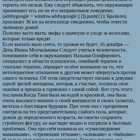
терпеть это нельзя. Ему следует объяснить, что окружающие
принимают его, но не его неправильное поведение.
(adsbygoogle = window.adsbygoogle || []).push({}); Бразилец
проезжает 36 км на велосипеде ежедневно, чтобы отвести
любимую домой
Полезно часто мыть: мифы о шампуне и уходе за волосами,
которые только вредят
Если выпало мало снега, то урожая не будет: 16 декабря —
День Ивана Молчальника Следует учиться человечности,
пониманию себя и окружающих Наталья Олифирович,
специалист в области психологии, семейной терапии и
гештальт-терапии, обращает особое внимание на то, что
нетолерантное отношение к другим может обернуться против
самого человека. Об этом свидетельствует письмо к девушке
одной зрелой женщины, которая, к счастью, осознала свои
ошибки и пришла к гармонии с самой собой. Вот суть этого
послания.Когда Таня была молодой и красивой, она была
очень высокого мнении о своей внешности и своих талантах,
мечтала о блестящем будущем. При этом она с презрением
смотрела на тех представительниц слабого пола, которые,
дожив до определенного возраста, не смогли сохранить
стройную фигуру, не выглядят модно и погрязли в бытовых
проблемах. Она про себя называла их «сумасшедшими
мамашками», «стремными тетками», «клюками» и «бабками».
И только став взрослым человеком, Татьяна поняла, что