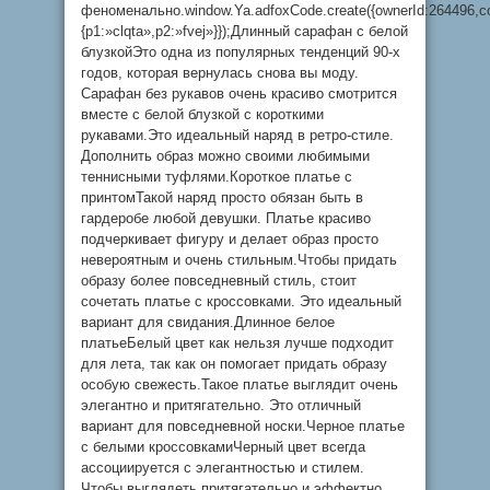
феноменально.window.Ya.adfoxCode.create({ownerId:264496,c
{p1:»clqta»,p2:»fvej»}});Длинный сарафан с белой
блузкойЭто одна из популярных тенденций 90-х
годов, которая вернулась снова вы моду.
Сарафан без рукавов очень красиво смотрится
вместе с белой блузкой с короткими
рукавами.Это идеальный наряд в ретро-стиле.
Дополнить образ можно своими любимыми
теннисными туфлями.Короткое платье с
принтомТакой наряд просто обязан быть в
гардеробе любой девушки. Платье красиво
подчеркивает фигуру и делает образ просто
невероятным и очень стильным.Чтобы придать
образу более повседневный стиль, стоит
сочетать платье с кроссовками. Это идеальный
вариант для свидания.Длинное белое
платьеБелый цвет как нельзя лучше подходит
для лета, так как он помогает придать образу
особую свежесть.Такое платье выглядит очень
элегантно и притягательно. Это отличный
вариант для повседневной носки.Черное платье
с белыми кроссовкамиЧерный цвет всегда
ассоциируется с элегантностью и стилем.
Чтобы выглядеть притягательно и эффектно,