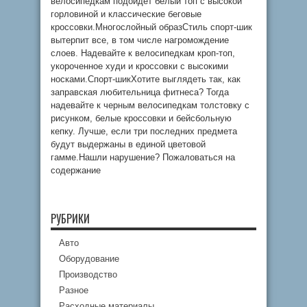
велосипедкам подойдет белый топ с высокой
горловиной и классические беговые
кроссовки.Многослойный образСтиль спорт-шик
вытерпит все, в том числе нагромождение
слоев. Надевайте к велосипедкам кроп-топ,
укороченное худи и кроссовки с высокими
носками.Спорт-шикХотите выглядеть так, как
заправская любительница фитнеса? Тогда
надевайте к черным велосипедкам толстовку с
рисунком, белые кроссовки и бейсбольную
кепку. Лучше, если три последних предмета
будут выдержаны в единой цветовой
гамме.Нашли нарушение? Пожаловаться на
содержание
РУБРИКИ
Авто
Оборудование
Производство
Разное
Расходные материалы