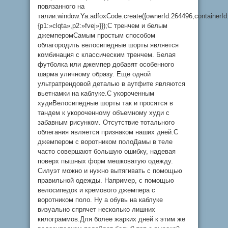
повязанного на
талии.window.Ya.adfoxCode.create({ownerId:264496,container
{p1:»clqta»,p2:»fvej»}});С тренчем и белым
джемперомСамым простым способом
облагородить велосипедные шорты является
комбинация с классическим тренчем. Белая
футболка или джемпер добавят особенного
шарма уличному образу. Еще одной
ультратрендовой деталью в аутфите являются
вьетнамки на каблуке.С укороченным
худиВелосипедные шорты так и просятся в
тандем к укороченному объемному худи с
забавным рисунком. Отсутствие тотального
облегания является признаком наших дней.С
джемпером с воротником полоДамы в теле
часто совершают большую ошибку, надевая
поверх пышных форм мешковатую одежду.
Силуэт можно и нужно вытягивать с помощью
правильной одежды. Например, с помощью
велосипедок и кремового джемпера с
воротником поло. Ну а обувь на каблуке
визуально спрячет несколько лишних
килограммов.Для более жарких дней к этим же