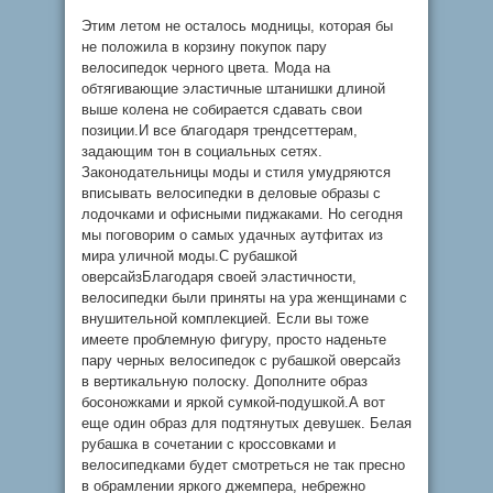
Этим летом не осталось модницы, которая бы
не положила в корзину покупок пару
велосипедок черного цвета. Мода на
обтягивающие эластичные штанишки длиной
выше колена не собирается сдавать свои
позиции.И все благодаря трендсеттерам,
задающим тон в социальных сетях.
Законодательницы моды и стиля умудряются
вписывать велосипедки в деловые образы с
лодочками и офисными пиджаками. Но сегодня
мы поговорим о самых удачных аутфитах из
мира уличной моды.С рубашкой
оверсайзБлагодаря своей эластичности,
велосипедки были приняты на ура женщинами с
внушительной комплекцией. Если вы тоже
имеете проблемную фигуру, просто наденьте
пару черных велосипедок с рубашкой оверсайз
в вертикальную полоску. Дополните образ
босоножками и яркой сумкой-подушкой.А вот
еще один образ для подтянутых девушек. Белая
рубашка в сочетании с кроссовками и
велосипедками будет смотреться не так пресно
в обрамлении яркого джемпера, небрежно