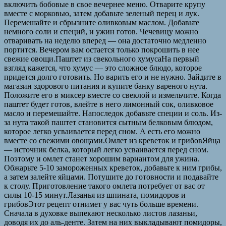
включить бобовые в свое вечернее меню. Отварите крупу
вместе с морковью, затем добавьте зеленый перец и лук.
Перемешайте и сбрызните оливковым маслом. Добавьте
немного соли и специй, и ужин готов. Чечевицу можно
отваривать на неделю вперед — она достаточно медленно
портится. Вечером вам остается только покрошить в нее
свежие овощи.Паштет из свекольного хумусаНа первый
взгляд кажется, что хумус — это сложное блюдо, которое
придется долго готовить. Но варить его и не нужно. Зайдите в
магазин здорового питания и купите банку вареного нута.
Положите его в миксер вместе со свеклой и измельчите. Когда
паштет будет готов, влейте в него лимонный сок, оливковое
масло и перемешайте. Напоследок добавьте специи и соль. Из-
за нута такой паштет становится сытным белковым блюдом,
которое легко усваивается перед сном. А есть его можно
вместе со свежими овощами.Омлет из креветок и грибовЯйца
— источник белка, который легко усваивается перед сном.
Поэтому и омлет станет хорошим вариантом для ужина.
Обжарьте 5-10 замороженных креветок, добавьте к ним грибы,
а затем залейте яйцами. Потушите до готовности и подавайте
к столу. Приготовление такого омлета потребует от вас от
силы 10-15 минут.Лазанья из шпината, помидоров и
грибовЭтот рецепт отнимет у вас чуть больше времени.
Сначала в духовке выпекают несколько листов лазаньи,
доводя их до аль-денте. Затем на них выкладывают помидоры,