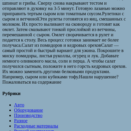
шпинат и грибы. Сверху снова накрывают тестом и
отправляют в духовку на 3-5 минут. Готовую лазанью можно
приправить тертым сыром или томатным соусом.Рулетики с
сыром и ветчинойЭти рулеты готовятся из яиц, смешанных с
молоком. Их просто выливают на сковороду и готовят как
омлет. Затем смазывают тонкой прослойкой из ветчины,
перемешанной с сыром. Омлет сворачивается в рулет и
подается к столу. Весь процесс готовки занимает не более
получаса.Салат из помидоров и кедровых ореховСалат —
самый простой и быстрый вариант для ужина. Покрошите в
миску помидоры, листья руколлы, огурец и лук. Добавьте
немного оливкового масла, соли и перца. А чтобы салат
получился сытным, положите в него горсть кедровых орехов.
Их можно заменить другими белковыми продуктами.
Например, сыром или кубиками тофу.Нашли нарушение?
Пожаловаться на содержание
Рубрики
Авто
Оборудование
Производство
Разное
Расходные материалы