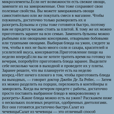
микроэлементы.Если нет возможности есть свежие овощи,
замените их на замороженные. Они тоже сохраняют свои
полезные свойства. Вы можете замораживать овощи
самостоятельно или же покупать смеси в магазине. Чтобы
поужинать, достаточно только разморозить их и
разогреть.Бульоны и супы тоже готовятся быстро, поэтому
вам не придется часами стоять за плитой. К тому же их можно
приготовить заранее на всю семью. Заменить бульоны можно
рыбными или овощными консервами, отварными бобовыми
или тушеными овощами. Выбирая блюда на ужин, следите за
тем, чтобы в них не было много соли и сахара, красителей и
усилителей вкуса, консервантов.Приготовление пищи на
неделю впередЕсли вы не хотите тратить время на готовку по
вечерам, попробуйте приготовить блюда заранее. Выделите
себе несколько часов в выходной и проведите их у плиты.
Заранее решите, что вы планируете есть на неделю
вперед.»Нет ничего плохого в том, чтобы приготовить блюда
на выходных, — говорит доктор Джейн Де Ла Рейес. — Затем
их можно разделить на порции, переложить в контейнеры и
заморозить. Когда вы вечером придете с работы, достаточно
просто поставить выбранное блюдо в микроволновку и
разогреть».Какие блюда можно есть на ужин? Расскажем ниже
о нескольких полезных рецептах, одобренных диетологами.
Все они готовятся достаточно быстро.Салат из
чечевицыСалат из чечевицы — это отличный способ