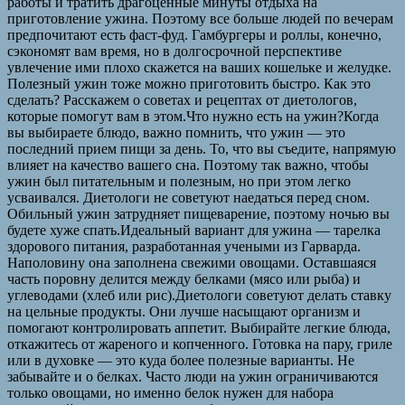
работы и тратить драгоценные минуты отдыха на
приготовление ужина. Поэтому все больше людей по вечерам
предпочитают есть фаст-фуд. Гамбургеры и роллы, конечно,
сэкономят вам время, но в долгосрочной перспективе
увлечение ими плохо скажется на ваших кошельке и желудке.
Полезный ужин тоже можно приготовить быстро. Как это
сделать? Расскажем о советах и рецептах от диетологов,
которые помогут вам в этом.Что нужно есть на ужин?Когда
вы выбираете блюдо, важно помнить, что ужин — это
последний прием пищи за день. То, что вы съедите, напрямую
влияет на качество вашего сна. Поэтому так важно, чтобы
ужин был питательным и полезным, но при этом легко
усваивался. Диетологи не советуют наедаться перед сном.
Обильный ужин затрудняет пищеварение, поэтому ночью вы
будете хуже спать.Идеальный вариант для ужина — тарелка
здорового питания, разработанная учеными из Гарварда.
Наполовину она заполнена свежими овощами. Оставшаяся
часть поровну делится между белками (мясо или рыба) и
углеводами (хлеб или рис).Диетологи советуют делать ставку
на цельные продукты. Они лучше насыщают организм и
помогают контролировать аппетит. Выбирайте легкие блюда,
откажитесь от жареного и копченного. Готовка на пару, гриле
или в духовке — это куда более полезные варианты. Не
забывайте и о белках. Часто люди на ужин ограничиваются
только овощами, но именно белок нужен для набора