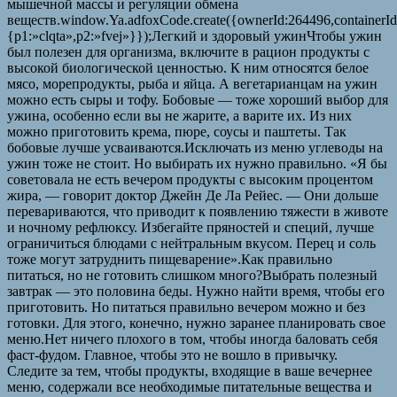
мышечной массы и регуляции обмена
веществ.window.Ya.adfoxCode.create({ownerId:264496,container
{p1:»clqta»,p2:»fvej»}});Легкий и здоровый ужинЧтобы ужин
был полезен для организма, включите в рацион продукты с
высокой биологической ценностью. К ним относятся белое
мясо, морепродукты, рыба и яйца. А вегетарианцам на ужин
можно есть сыры и тофу. Бобовые — тоже хороший выбор для
ужина, особенно если вы не жарите, а варите их. Из них
можно приготовить крема, пюре, соусы и паштеты. Так
бобовые лучше усваиваются.Исключать из меню углеводы на
ужин тоже не стоит. Но выбирать их нужно правильно. «Я бы
советовала не есть вечером продукты с высоким процентом
жира, — говорит доктор Джейн Де Ла Рейес. — Они дольше
перевариваются, что приводит к появлению тяжести в животе
и ночному рефлюксу. Избегайте пряностей и специй, лучше
ограничиться блюдами с нейтральным вкусом. Перец и соль
тоже могут затруднить пищеварение».Как правильно
питаться, но не готовить слишком много?Выбрать полезный
завтрак — это половина беды. Нужно найти время, чтобы его
приготовить. Но питаться правильно вечером можно и без
готовки. Для этого, конечно, нужно заранее планировать свое
меню.Нет ничего плохого в том, чтобы иногда баловать себя
фаст-фудом. Главное, чтобы это не вошло в привычку.
Следите за тем, чтобы продукты, входящие в ваше вечернее
меню, содержали все необходимые питательные вещества и