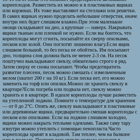
корнеплодов. Разместить их можно и в пластиковых ящиках
или корзинах. Их тоже выставляют на стеллажи или решетки.
В самих ящиках нужно проделать небольшие отверстия, иначе
внутри них будет слишком влажно.При этом маленькие
овощи складывают на дно, а крупные — наверх. Накрывать
ящики тканью или пленкой не нужно. Если вы боитесь, что
корнеплоды могут сгнить, посыпайте их сверху опилками,
песком или золой. Они поглотят лишнюю влагу.Если ящик
слишком большой, то без песка не обойтись. Им посыпают
дно, толщина слоя должна быть не менее 2-3 см. На песок
поштучно выкладывают свеклу, обязательно строго в ряд.
Затем сверху ее снова посыпают. Чтобы предотвратить
развитие плесени, песок можно смешать с измельченным
мелом (хватит 200 г на 10 кг). Если песка нет, его можно
заменить на торф или опилки.Можно ли хранить свеклу в
квартире?Если погреба или подвала нет, свеклу можно
хранить и в квартире. В идеале корнеплоды лучше разместить
на утепленной лоджии. Помните о температуре для хранения
— от 0 до 2°C. Опять же, свеклу выкладывают в пластиковые
или деревянные ящики, предварительно смешав корнеплоды с
песком или опилками. Если на лоджии слишком холодно,
ящики можно накрыть теплыми одеялами. Также саму тару
изнутри можно утеплить с помощью пенопласта.Часто
корнеплоды хранят в кладовой. Там теплее, чем на балконе
или в подвале. Поэтому всю свеклу сначала окунают в