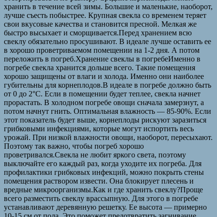
хранить в течение всей зимы. Большие и маленькие, наоборот,
лучше съесть побыстрее. Крупная свекла со временем теряет
свои вкусовые качества и становится пресной. Мелкая же
быстро высыхает и сморщивается.Перед хранением всю
свеклу обязательно просушивают. В идеале лучше оставить ее
в хорошо проветриваемом помещении на 1-2 дня. А потом
переложить в погреб.Хранение свеклы в погребеИменно в
погребе свекла хранится дольше всего. Такие помещения
хорошо защищены от влаги и холода. Именно они наиболее
губительны для корнеплодов.В идеале в погребе должно быть
от 0 до 2°C. Если в помещении будет теплее, свекла начнет
прорастать. В холодном погребе овощи сначала замерзнут, а
потом начнут гнить. Оптимальная влажность — 85-90%. Если
этот показатель будет выше, корнеплоды рискуют заразиться
грибковыми инфекциями, которые могут испортить весь
урожай. При низкой влажности овощи, наоборот, пересыхают.
Поэтому так важно, чтобы погреб хорошо
проветривался.Свекла не любит яркого света, поэтому
выключайте его каждый раз, когда уходите их погреба. Для
профилактики грибковых инфекций, можно покрыть стены
помещения раствором извести. Она блокирует плесень и
вредные микроорганизмы.Как и где хранить свеклу?Проще
всего разместить свеклу врассыпную. Для этого в погребе
устанавливают деревянную решетку. Ее высота — примерно
10-15 см от пола. Это поможет предотвратить загнивание