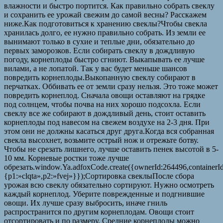
влажности и быстро портится. Как правильно собрать свеклу
и сохранить ее урожай свежим до самой весны? Расскажем
ниже.Как подготовиться к хранению свеклы?Чтобы свекла
хранилась долго, ее нужно правильно собрать. Из земли ее
вынимают только в сухие и теплые дни, обязательно до
первых заморозков. Если собирать свеклу в дождливую
погоду, корнеплоды быстро сгниют. Выкапывать ее лучше
вилами, а не лопатой. Так у вас будет меньше шансов
повредить корнеплоды.Выкопанную свеклу собирают в
перчатках. Оббивать ее от земли сразу нельзя. Это тоже может
повредить корнеплод. Сначала овощи оставляют на грядке
под солнцем, чтобы почва на них хорошо подсохла. Если
свеклу все же собирают в дождливый день, стоит оставить
корнеплоды под навесом на свежем воздухе на 2-3 дня. При
этом они не должны касаться друг друга.Когда вся собранная
свекла высохнет, возьмите острый нож и отрежьте ботву.
Чтобы не срезать лишнего, лучше оставить пенек высотой в 5-
10 мм. Корневые ростки тоже лучше
обрезать.window.Ya.adfoxCode.create({ownerId:264496,container
{p1:»clqta»,p2:»fvej»}});Сортировка свеклыПосле сбора
урожая всю свеклу обязательно сортируют. Нужно осмотреть
каждый корнеплод. Уберите поврежденные и подгнившие
овощи. Их лучше сразу выбросить, иначе гниль
распространится по другим корнеплодам. Овощи стоит
отсортировать и по размеру. Средние корнеплоды можно