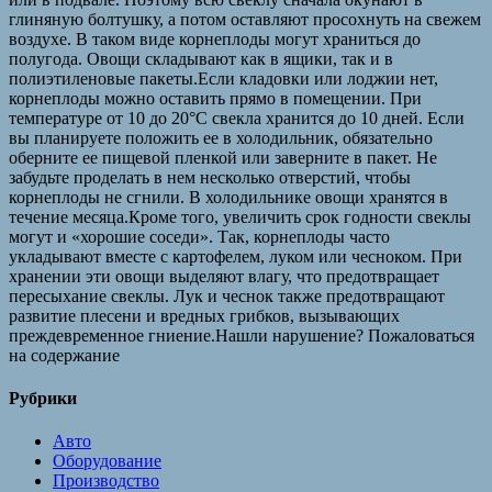
глиняную болтушку, а потом оставляют просохнуть на свежем
воздухе. В таком виде корнеплоды могут храниться до
полугода. Овощи складывают как в ящики, так и в
полиэтиленовые пакеты.Если кладовки или лоджии нет,
корнеплоды можно оставить прямо в помещении. При
температуре от 10 до 20°C свекла хранится до 10 дней. Если
вы планируете положить ее в холодильник, обязательно
оберните ее пищевой пленкой или заверните в пакет. Не
забудьте проделать в нем несколько отверстий, чтобы
корнеплоды не сгнили. В холодильнике овощи хранятся в
течение месяца.Кроме того, увеличить срок годности свеклы
могут и «хорошие соседи». Так, корнеплоды часто
укладывают вместе с картофелем, луком или чесноком. При
хранении эти овощи выделяют влагу, что предотвращает
пересыхание свеклы. Лук и чеснок также предотвращают
развитие плесени и вредных грибков, вызывающих
преждевременное гниение.Нашли нарушение? Пожаловаться
на содержание
Рубрики
Авто
Оборудование
Производство