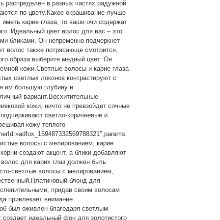
ть распределен в разных частях радужной
чаются по цвету.Какое окрашивание лучше
 иметь карие глаза, то ваши очи содержат
ного. Идеальный цвет волос для вас – это
ми бликами. Он непременно подчеркнет
вет волос также потрясающе смотрится,
ого образа выберите медный цвет. Он
темной кожи.Светлые волосы и карие глаза
тых светлых локонов контрастируют с
ая им большую глубину и
тличный вариант.Восхитительные
ливковой кожи, ничто не превзойдет сочные
 подчеркивают светло-коричневые и
овешивая кожу теплого
inerId:»adfox_159487332569788321″,params:
лотистые волосы с мелированием, карие
корни создают акцент, а блики добавляют
 волос для карих глаз должен быть
тисто-светлые волосы с мелированием,
тественный.Платиновый блонд для
ослепительными, придав своим волосам
гда привлекает внимание
об был оживлен благодаря светлым
х создает идеальный фон для золотистого