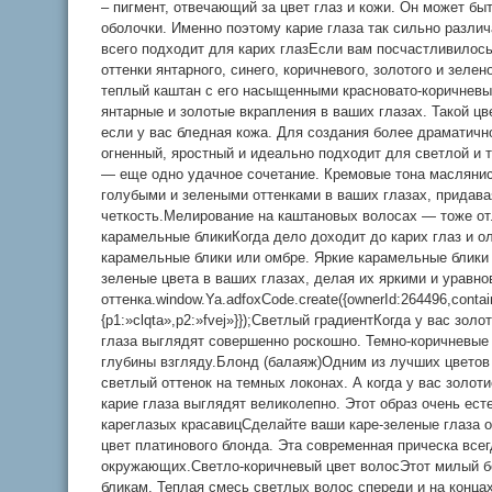
– пигмент, отвечающий за цвет глаз и кожи. Он может бы
оболочки. Именно поэтому карие глаза так сильно разли
всего подходит для карих глазЕсли вам посчастливилось
оттенки янтарного, синего, коричневого, золотого и зеле
теплый каштан с его насыщенными красновато-коричневы
янтарные и золотые вкрапления в ваших глазах. Такой ц
если у вас бледная кожа. Для создания более драматичн
огненный, яростный и идеально подходит для светлой и 
— еще одно удачное сочетание. Кремовые тона маслянис
голубыми и зелеными оттенками в ваших глазах, придав
четкость.Мелирование на каштановых волосах — тоже о
карамельные бликиКогда дело доходит до карих глаз и о
карамельные блики или омбре. Яркие карамельные блики
зеленые цвета в ваших глазах, делая их яркими и уравн
оттенка.window.Ya.adfoxCode.create({ownerId:264496,conta
{p1:»clqta»,p2:»fvej»}});Светлый градиентКогда у вас зо
глаза выглядят совершенно роскошно. Темно-коричневые 
глубины взгляду.Блонд (балаяж)Одним из лучших цветов
светлый оттенок на темных локонах. А когда у вас золо
карие глаза выглядят великолепно. Этот образ очень ес
кареглазых красавицСделайте ваши каре-зеленые глаза 
цвет платинового блонда. Эта современная прическа все
окружающих.Светло-коричневый цвет волосЭтот милый б
бликам. Теплая смесь светлых волос спереди и на конца