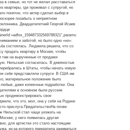
а в семью, но тот не желал расставаться
из квартиры, где проживал с супругой, но
ало понятно, что актер сделал выбор в
поскорее позабыть о неприятном
оклонника. Двадцатилетний Георгий Исаев
ердце
ainerId:»adfox_159487332569788321″,params:
 вниманием и заботой, но было одно «но»:
дьба состоялась. Людмила решила, что со
у продать квартиру в Москве, чтобы
и там на вырученные от продажи
ую. Нильская согласилась. В девяностые
перебрались в Штаты, чтобы начать новую
 ее себе представляли супруги. В США им
охо, материальное положение было
 любые, даже копеечные подработки. Она
дателями в основном были русские
тью продемонстрировать свое
миле, что это, мол, она у себя на Родине
осто прислуга.ПредательствоНа почве
ж Нильской стал чаще уезжать на
 Москве, у него появилась другая
вно, для артистки это стало настоящим
ужа, из-за которого прекратила заниматься