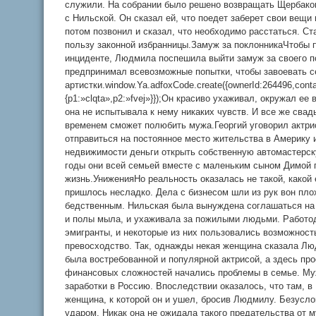
служили. На собрании было решено возвращать Щербаков
с Нильской. Он сказал ей, что поедет заберет свои вещи 
потом позвонил и сказал, что необходимо расстаться. Ст
пользу законной избранницы.Замуж за поклонникаЧтобы 
инциденте, Людмила поспешила выйти замуж за своего п
предпринимал всевозможные попытки, чтобы завоевать с
артистки.window.Ya.adfoxCode.create({ownerId:264496,cont
{p1:»clqta»,p2:»fvej»}});Он красиво ухаживал, окружал ее
она не испытывала к нему никаких чувств. И все же сва
временем сможет полюбить мужа.Георгий уговорил актрис
отправиться на постоянное место жительства в Америку 
недвижимости деньги открыть собственную автомастерск
годы они всей семьей вместе с маленьким сыном Димой 
жизнь.УниженияНо реальность оказалась не такой, какой
пришлось несладко. Дела с бизнесом шли из рук вон пл
бедственным. Нильская была вынуждена соглашаться на
и полы мыла, и ухаживала за пожилыми людьми. Работо
эмигранты, и некоторые из них пользовались возможнос
превосходство. Так, однажды некая женщина сказала Люд
была востребованной и популярной актрисой, а здесь пр
финансовых сложностей начались проблемы в семье. Му
заработки в Россию. Впоследствии оказалось, что там, в
женщина, к которой он и ушел, бросив Людмилу. Безусло
ударом. Никак она не ожидала такого предательства от м