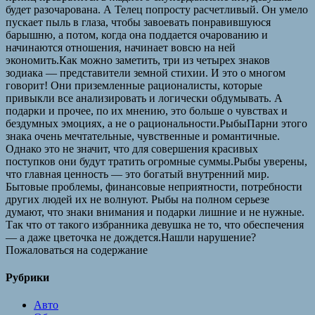
будет разочарована. А Телец попросту расчетливый. Он умело
пускает пыль в глаза, чтобы завоевать понравившуюся
барышню, а потом, когда она поддается очарованию и
начинаются отношения, начинает вовсю на ней
экономить.Как можно заметить, три из четырех знаков
зодиака — представители земной стихии. И это о многом
говорит! Они приземленные рационалисты, которые
привыкли все анализировать и логически обдумывать. А
подарки и прочее, по их мнению, это больше о чувствах и
бездумных эмоциях, а не о рациональности.РыбыПарни этого
знака очень мечтательные, чувственные и романтичные.
Однако это не значит, что для совершения красивых
поступков они будут тратить огромные суммы.Рыбы уверены,
что главная ценность — это богатый внутренний мир.
Бытовые проблемы, финансовые неприятности, потребности
других людей их не волнуют. Рыбы на полном серьезе
думают, что знаки внимания и подарки лишние и не нужные.
Так что от такого избранника девушка не то, что обеспечения
— а даже цветочка не дождется.Нашли нарушение?
Пожаловаться на содержание
Рубрики
Авто