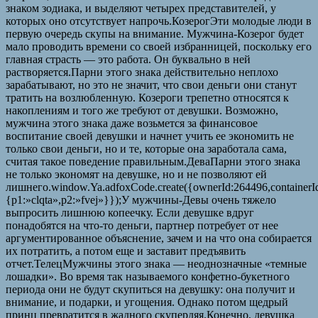
знаком зодиака, и выделяют четырех представителей, у
которых оно отсутствует напрочь.КозерогЭти молодые люди в
первую очередь скупы на внимание. Мужчина-Козерог будет
мало проводить времени со своей избранницей, поскольку его
главная страсть — это работа. Он буквально в ней
растворяется.Парни этого знака действительно неплохо
зарабатывают, но это не значит, что свои деньги они станут
тратить на возлюбленную. Козероги трепетно относятся к
накоплениям и того же требуют от девушки. Возможно,
мужчина этого знака даже возьмется за финансовое
воспитание своей девушки и начнет учить ее экономить не
только свои деньги, но и те, которые она заработала сама,
считая такое поведение правильным.ДеваПарни этого знака
не только экономят на девушке, но и не позволяют ей
лишнего.window.Ya.adfoxCode.create({ownerId:264496,container
{p1:»clqta»,p2:»fvej»}});У мужчины-Девы очень тяжело
выпросить лишнюю копеечку. Если девушке вдруг
понадобятся на что-то деньги, партнер потребует от нее
аргументированное объяснение, зачем и на что она собирается
их потратить, а потом еще и заставит предъявить
отчет.ТелецМужчины этого знака — неоднозначные «темные
лошадки». Во время так называемого конфетно-букетного
периода они не будут скупиться на девушку: она получит и
внимание, и подарки, и угощения. Однако потом щедрый
принц превратится в жадного скупердяя.Конечно, девушка