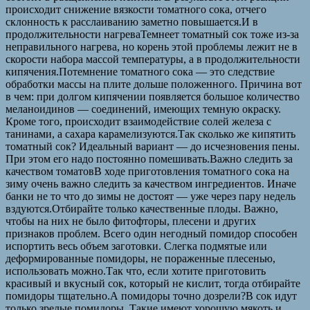
происходит снижение вязкости томатного сока, отчего
склонность к расслаиванию заметно повышается.И в
продолжительности нагреваТемнеет томатный сок тоже из-за
неправильного нагрева, но корень этой проблемы лежит не в
скорости набора массой температуры, а в продолжительности
кипячения.Потемнение томатного сока — это следствие
обработки массы на плите дольше положенного. Причина вот
в чем: при долгом кипячении появляется большое количество
меланоидинов — соединений, имеющих темную окраску.
Кроме того, происходит взаимодействие солей железа с
танинами, а сахара карамелизуются.Так сколько же кипятить
томатный сок? Идеальный вариант — до исчезновения пены.
При этом его надо постоянно помешивать.Важно следить за
качеством томатовВ ходе приготовления томатного сока на
зиму очень важно следить за качеством ингредиентов. Иначе
банки не то что до зимы не достоят — уже через пару недель
вздуются.Отбирайте только качественные плоды. Важно,
чтобы на них не было фитофторы, плесени и других
признаков проблем. Всего один негодный помидор способен
испортить весь объем заготовки. Слегка подмятые или
деформированные помидоры, не пораженные плесенью,
использовать можно.Так что, если хотите приготовить
красивый и вкусный сок, который не кислит, тогда отбирайте
помидоры тщательно.А помидоры точно дозрели?В сок идут
только зрелые помидоры. Такие имеют хорошую мякоть и