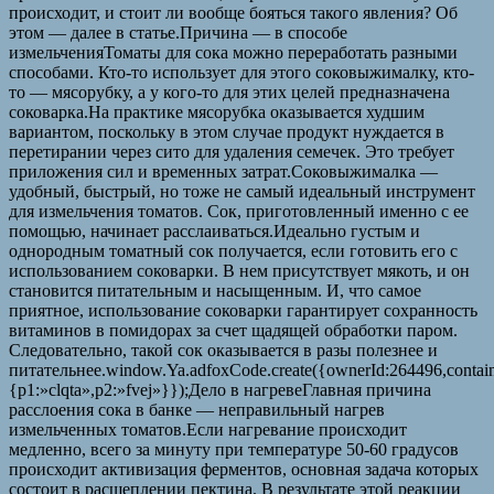
происходит, и стоит ли вообще бояться такого явления? Об
этом — далее в статье.Причина — в способе
измельченияТоматы для сока можно переработать разными
способами. Кто-то использует для этого соковыжималку, кто-
то — мясорубку, а у кого-то для этих целей предназначена
соковарка.На практике мясорубка оказывается худшим
вариантом, поскольку в этом случае продукт нуждается в
перетирании через сито для удаления семечек. Это требует
приложения сил и временных затрат.Соковыжималка —
удобный, быстрый, но тоже не самый идеальный инструмент
для измельчения томатов. Сок, приготовленный именно с ее
помощью, начинает расслаиваться.Идеально густым и
однородным томатный сок получается, если готовить его с
использованием соковарки. В нем присутствует мякоть, и он
становится питательным и насыщенным. И, что самое
приятное, использование соковарки гарантирует сохранность
витаминов в помидорах за счет щадящей обработки паром.
Следовательно, такой сок оказывается в разы полезнее и
питательнее.window.Ya.adfoxCode.create({ownerId:264496,contai
{p1:»clqta»,p2:»fvej»}});Дело в нагревеГлавная причина
расслоения сока в банке — неправильный нагрев
измельченных томатов.Если нагревание происходит
медленно, всего за минуту при температуре 50-60 градусов
происходит активизация ферментов, основная задача которых
состоит в расщеплении пектина. В результате этой реакции