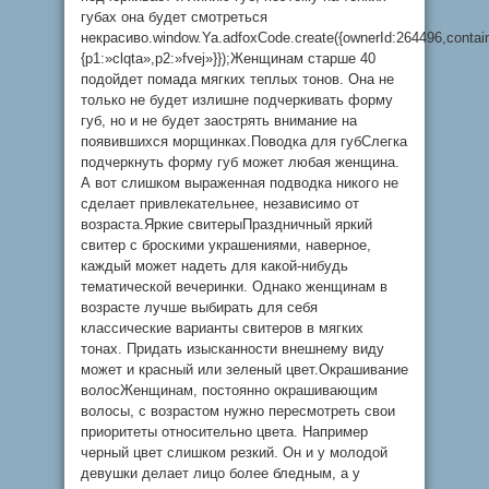
губах она будет смотреться
некрасиво.window.Ya.adfoxCode.create({ownerId:264496,conta
{p1:»clqta»,p2:»fvej»}});Женщинам старше 40
подойдет помада мягких теплых тонов. Она не
только не будет излишне подчеркивать форму
губ, но и не будет заострять внимание на
появившихся морщинках.Поводка для губСлегка
подчеркнуть форму губ может любая женщина.
А вот слишком выраженная подводка никого не
сделает привлекательнее, независимо от
возраста.Яркие свитерыПраздничный яркий
свитер с броскими украшениями, наверное,
каждый может надеть для какой-нибудь
тематической вечеринки. Однако женщинам в
возрасте лучше выбирать для себя
классические варианты свитеров в мягких
тонах. Придать изысканности внешнему виду
может и красный или зеленый цвет.Окрашивание
волосЖенщинам, постоянно окрашивающим
волосы, с возрастом нужно пересмотреть свои
приоритеты относительно цвета. Например
черный цвет слишком резкий. Он и у молодой
девушки делает лицо более бледным, а у