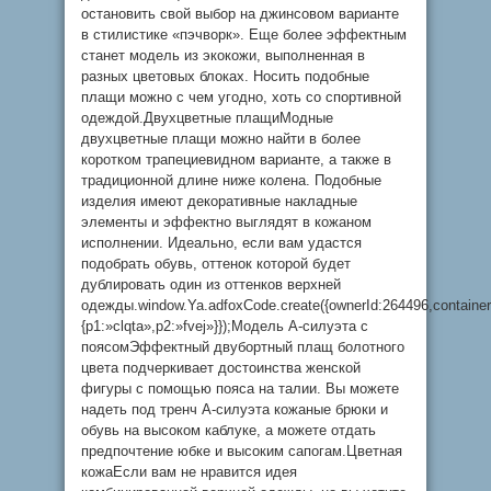
остановить свой выбор на джинсовом варианте
в стилистике «пэчворк». Еще более эффектным
станет модель из экокожи, выполненная в
разных цветовых блоках. Носить подобные
плащи можно с чем угодно, хоть со спортивной
одеждой.Двухцветные плащиМодные
двухцветные плащи можно найти в более
коротком трапециевидном варианте, а также в
традиционной длине ниже колена. Подобные
изделия имеют декоративные накладные
элементы и эффектно выглядят в кожаном
исполнении. Идеально, если вам удастся
подобрать обувь, оттенок которой будет
дублировать один из оттенков верхней
одежды.window.Ya.adfoxCode.create({ownerId:264496,containe
{p1:»clqta»,p2:»fvej»}});Модель А-силуэта с
поясомЭффектный двубортный плащ болотного
цвета подчеркивает достоинства женской
фигуры с помощью пояса на талии. Вы можете
надеть под тренч А-силуэта кожаные брюки и
обувь на высоком каблуке, а можете отдать
предпочтение юбке и высоким сапогам.Цветная
кожаЕсли вам не нравится идея