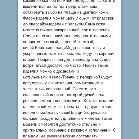
комбинированной верхней одежды, но вы хотите
выделиться из толпы, предлагаем вам
остановить выбор на плаще из цветной кожи.
Фасон изделия может быть любым: от классики
до оверсайз-моделей с запахом.Сама кожа
может быть как лакированной, так и тисненой.
Среди оттенков наиболее предпочтительными
являются розовый, зеленый, желтый,
синий.Короткие плащиМода на кроп-топы и
укороченные жакеты породила моду на короткие
плащи. Непривычная для тренча длина будет
встречаться достаточно часто. Носить такие
изделия можно с джинсами и
ботильонами.ХэвлокТренчи с пелериной будут
популярны у любительниц романтичных и
элегантных направлений. По сути, это
классический вариант, который дизайнеры
решили немного осовременить. Кстати, модели
с пелериной могут встречаться в двухцветном
исполнении.Без рукавовПлащи без рукавов
больше походят на удлиненные жилеты. Такие
модели смотрятся достаточно стильно и
оригинально, особенно в кожаном исполнении. С
плащом без рукавов можно составлять