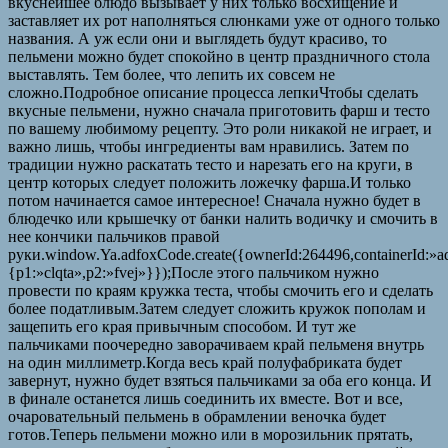
вкуснейшее блюдо вызывает у них только восхищение и
заставляет их рот наполняться слюнками уже от одного только
названия. А уж если они и выглядеть будут красиво, то
пельмени можно будет спокойно в центр праздничного стола
выставлять. Тем более, что лепить их совсем не
сложно.Подробное описание процесса лепкиЧтобы сделать
вкусные пельмени, нужно сначала приготовить фарш и тесто
по вашему любимому рецепту. Это роли никакой не играет, и
важно лишь, чтобы ингредиенты вам нравились. Затем по
традиции нужно раскатать тесто и нарезать его на круги, в
центр которых следует положить ложечку фарша.И только
потом начинается самое интересное! Сначала нужно будет в
блюдечко или крышечку от банки налить водичку и смочить в
нее кончики пальчиков правой
руки.window.Ya.adfoxCode.create({ownerId:264496,containerId:»
{p1:»clqta»,p2:»fvej»}});После этого пальчиком нужно
провести по краям кружка теста, чтобы смочить его и сделать
более податливым.Затем следует сложить кружок пополам и
защепить его края привычным способом. И тут же
пальчиками поочередно заворачиваем край пельменя внутрь
на один миллиметр.Когда весь край полуфабриката будет
завернут, нужно будет взяться пальчиками за оба его конца. И
в финале останется лишь соединить их вместе. Вот и все,
очаровательный пельмень в обрамлении веночка будет
готов.Теперь пельмени можно или в морозильник прятать,