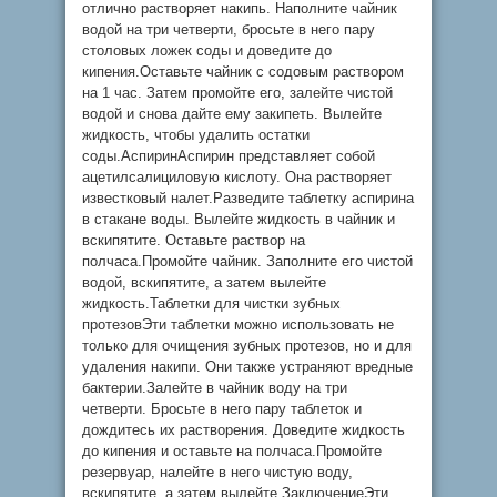
отлично растворяет накипь. Наполните чайник
водой на три четверти, бросьте в него пару
столовых ложек соды и доведите до
кипения.Оставьте чайник с содовым раствором
на 1 час. Затем промойте его, залейте чистой
водой и снова дайте ему закипеть. Вылейте
жидкость, чтобы удалить остатки
соды.АспиринАспирин представляет собой
ацетилсалициловую кислоту. Она растворяет
известковый налет.Разведите таблетку аспирина
в стакане воды. Вылейте жидкость в чайник и
вскипятите. Оставьте раствор на
полчаса.Промойте чайник. Заполните его чистой
водой, вскипятите, а затем вылейте
жидкость.Таблетки для чистки зубных
протезовЭти таблетки можно использовать не
только для очищения зубных протезов, но и для
удаления накипи. Они также устраняют вредные
бактерии.Залейте в чайник воду на три
четверти. Бросьте в него пару таблеток и
дождитесь их растворения. Доведите жидкость
до кипения и оставьте на полчаса.Промойте
резервуар, налейте в него чистую воду,
вскипятите, а затем вылейте.ЗаключениеЭти