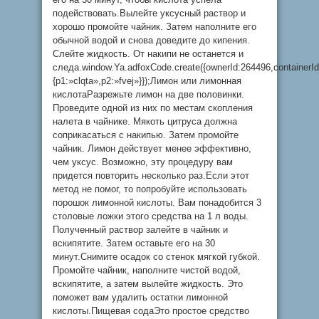
подействовать.Вылейте уксусный раствор и
хорошо промойте чайник. Затем наполните его
обычной водой и снова доведите до кипения.
Слейте жидкость. От накипи не останется и
следа.window.Ya.adfoxCode.create({ownerId:264496,container
{p1:»clqta»,p2:»fvej»}});Лимон или лимонная
кислотаРазрежьте лимон на две половинки.
Проведите одной из них по местам скопления
налета в чайнике. Мякоть цитруса должна
соприкасаться с накипью. Затем промойте
чайник. Лимон действует менее эффективно,
чем уксус. Возможно, эту процедуру вам
придется повторить несколько раз.Если этот
метод не помог, то попробуйте использовать
порошок лимонной кислоты. Вам понадобится 3
столовые ложки этого средства на 1 л воды.
Полученный раствор залейте в чайник и
вскипятите. Затем оставьте его на 30
минут.Снимите осадок со стенок мягкой губкой.
Промойте чайник, наполните чистой водой,
вскипятите, а затем вылейте жидкость. Это
поможет вам удалить остатки лимонной
кислоты.Пищевая содаЭто простое средство