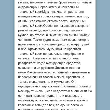
густые, широкие и темные брови могут отпугнуть
окружающих.Неравномерно нанесенный
тональный кремМужчины часто пристально
вглядываются в лицо женщин, именно поэтому
от них невозможно скрыть плохо нанесенный
тональный крем.Особенно некрасиво смотрится
резкий переход, при котором лицо кажется
буквально отрезанным от шеи по линии нижней
челюсти. Также будет заметным неравномерно
нанесенное матирующее средство вокруг ушей
и лба. Кроме того, мужчинам не нравится
тональный крем неправильно подобранного
оттенка. Представителей сильного пола
раздражает, когда матирующее средство
остается на их рубашке.Цветные тени на
векахМаксимально естественный и незаметный
невооруженным глазом макияж нравится не
только женщинам, но и мужчинам. Он
одновременно подчеркивает сильные стороны и
маскирует имеющиеся недостатки внешности.Но
если вам нравится удивлять и шокировать
окружающих, а в косметичке имеются яркие и
красочные тени для век, то лучше всего их
нанести на встречу с друзьями, чем на