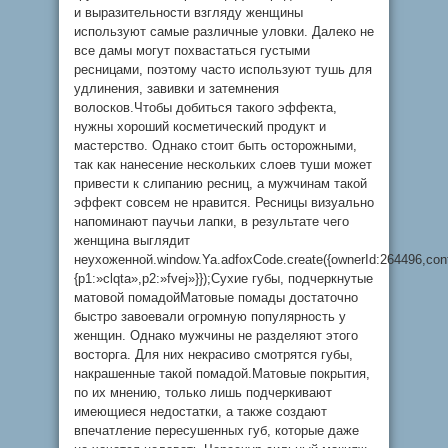
и выразительности взгляду женщины
используют самые различные уловки. Далеко не
все дамы могут похвастаться густыми
ресницами, поэтому часто используют тушь для
удлинения, завивки и затемнения
волосков.Чтобы добиться такого эффекта,
нужны хороший косметический продукт и
мастерство. Однако стоит быть осторожными,
так как нанесение нескольких слоев туши может
привести к слипанию ресниц, а мужчинам такой
эффект совсем не нравится. Ресницы визуально
напоминают паучьи лапки, в результате чего
женщина выглядит
неухоженной.window.Ya.adfoxCode.create({ownerId:264496,con
{p1:»clqta»,p2:»fvej»}});Сухие губы, подчеркнутые
матовой помадойМатовые помады достаточно
быстро завоевали огромную популярность у
женщин. Однако мужчины не разделяют этого
восторга. Для них некрасиво смотрятся губы,
накрашенные такой помадой.Матовые покрытия,
по их мнению, только лишь подчеркивают
имеющиеся недостатки, а также создают
впечатление пересушенных губ, которые даже