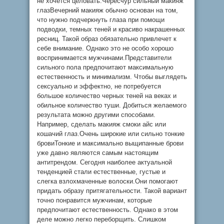
не хочется целовать.Чересчур сильный макияж
глазВечерний макияж обычно основан на том,
что нужно подчеркнуть глаза при помощи
подводки, темных теней и красиво накрашенных
ресниц. Такой образ обязательно привлечет к
себе внимание. Однако это не особо хорошо
воспринимается мужчинами.Представители
сильного пола предпочитают максимальную
естественность и минимализм. Чтобы выглядеть
сексуально и эффектно, не потребуется
большое количество черных теней на веках и
обильное количество туши. Добиться желаемого
результата можно другими способами.
Например, сделать макияж смоки айс или
кошачий глаз.Очень широкие или сильно тонкие
бровиТонкие и максимально выщипанные брови
уже давно являются самым настоящим
антитрендом. Сегодня наиболее актуальной
тенденцией стали естественные, густые и
слегка взлохмаченные волоски.Они помогают
придать образу притягательности. Такой вариант
точно понравится мужчинам, которые
предпочитают естественность. Однако в этом
деле можно легко переборщить. Слишком