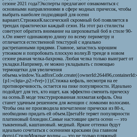
сезоне 2021 года?Эксперты предлагают ознакомиться с
основными направлениями в сфере модных причесок, чтобы
выбрать наиболее подходящий для осени
вариант.СтрижкиКлассический скромный боб появляется в
трендах практически каждый сезон. На этот раз стилисты
советуют обратить внимание на шероховатый боб в стиле 90-
х.Он имеет одинаковую длину по всему периметру и
отличается естественной текстурой с идеально
растрепанными прядями. Главное, запастись хорошим
утюжком и попробовать плоскую волну.В тренде в новом
сезоне рваная челка-бахрома. Любая челка только выиграет от
укладки.Например, ее можно укладывать с помощью
термощетки для увеличения
объема.window.Ya.adfoxCode.create({ownerId:264496,containerId
{p1:»clqta»,p2:»fvej»}});Стижка кефаль, несмотря на ее
противоречивость, остается на пике популярности. Идеально
подойдет для тех, кто ищет, как эффектно сменить прическу
на осень.В моде текстурированная лохматая кефаль. Она
станет удачным решением для женщин с ломкими волосами.
Чтобы она не производила впечатление прически из 80-х,
необходимо придать ей объем.ЦветаНе теряет популярности
платиновый блондин.Самые настоящие цвета осени — это
тыквенный, каштановый. медный. Яркие оттенки будут
идеально сочетаться с осенними красками (на главном
фото).СтилиМокрые волны — это не только пляжный