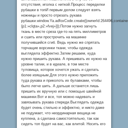
отсутствия, иголка с ниткой.Процесс переделки
рубашки в топИ первым делом следует взять
ножницы и просто отрезать рукава
рубашки.window.Ya.adfoxCode.create({ownerId:264496,contain
{p1:»clqta»,p2:»fvej»}});Потом нужно загнуть
ткань в месте среза где-то на пять миллиметров
и сшить или прострочить на машинке
получившийся сгиб. Ведь нужно же спрятать
торчащие ворсинки ткани, чтобы одежда
выглядела эффектно.Затем решаем, куда
нужно пришить рукава. А пришивать их нужно на
уровне талии, и в идеале, в том месте
туловища, которое хочется ужать и сделать
более изящным.Для этого нужно приложить
туда рукава и приколоть их булавками, чтобы
было легче шить. А дальше останется лишь
пришить их вручную или с помощью швейной
машинки.Вот и все, топ можно надевать и
завязывать рукава спереди.Выглядеть одежда
будет очень стильно и эффектно, и никто даже
не подумает, что неординарная вещица не
куплена, а сделана самостоятельно, так как
сидеть топ будет на вас, как влитой. Носить его