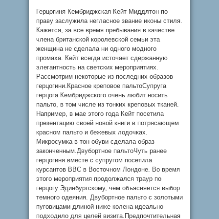
Герцогиня Кембриджская Кейт Миддлтон по
праву заслужила негласное звание иконы стиля.
Кажется, за все время пребывания в качестве
члена британской королевской семьи эта
женщина не сделала ни одного модного
промаха. Кейт всегда источает сдержанную
элегантность на светских мероприятиях.
Рассмотрим некоторые из последних образов
герцогини.Красное креповое пальтоСупруга
герцога Кембриджского очень любит носить
пальто, в том числе из тонких креповых тканей.
Например, в мае этого года Кейт посетила
презентацию своей новой книги в потрясающем
красном пальто и бежевых лодочках.
Микросумка в тон обуви сделала образ
законченным.Двубортное пальтоЧуть ранее
герцогиня вместе с супругом посетила
курсантов ВВС в Восточном Лондоне. Во время
этого мероприятия продолжался траур по
герцогу Эдинбургскому, чем объясняется выбор
темного одеяния. Двубортное пальто с золотыми
пуговицами длиной ниже колена идеально
подходило для целей визита.Предпочтительная