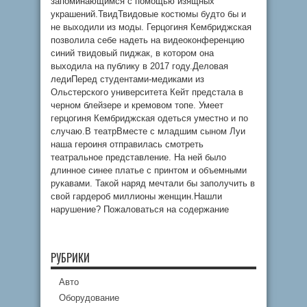
запоминающимся с помощью изящных
украшений.ТвидТвидовые костюмы будто бы и
не выходили из моды. Герцогиня Кембриджская
позволила себе надеть на видеоконференцию
синий твидовый пиджак, в котором она
выходила на публику в 2017 году.Деловая
ледиПеред студентами-медиками из
Ольстерского университета Кейт предстала в
черном блейзере и кремовом топе. Умеет
герцогиня Кембриджская одеться уместно и по
случаю.В театрВместе с младшим сыном Луи
наша героиня отправилась смотреть
театральное представление. На ней было
длинное синее платье с принтом и объемными
рукавами. Такой наряд мечтали бы заполучить в
свой гардероб миллионы женщин.Нашли
нарушение? Пожаловаться на содержание
РУБРИКИ
Авто
Оборудование