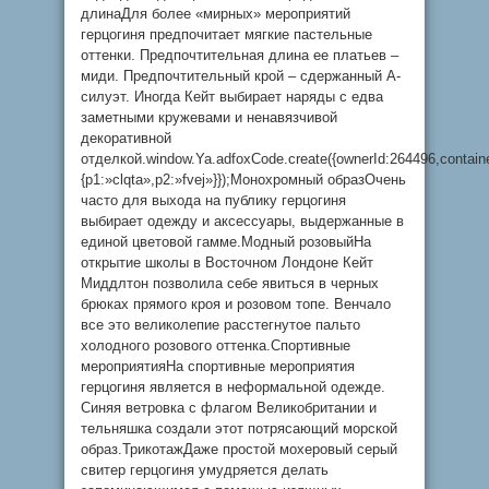
длинаДля более «мирных» мероприятий
герцогиня предпочитает мягкие пастельные
оттенки. Предпочтительная длина ее платьев –
миди. Предпочтительный крой – сдержанный А-
силуэт. Иногда Кейт выбирает наряды с едва
заметными кружевами и ненавязчивой
декоративной
отделкой.window.Ya.adfoxCode.create({ownerId:264496,contai
{p1:»clqta»,p2:»fvej»}});Монохромный образОчень
часто для выхода на публику герцогиня
выбирает одежду и аксессуары, выдержанные в
единой цветовой гамме.Модный розовыйНа
открытие школы в Восточном Лондоне Кейт
Миддлтон позволила себе явиться в черных
брюках прямого кроя и розовом топе. Венчало
все это великолепие расстегнутое пальто
холодного розового оттенка.Спортивные
мероприятияНа спортивные мероприятия
герцогиня является в неформальной одежде.
Синяя ветровка с флагом Великобритании и
тельняшка создали этот потрясающий морской
образ.ТрикотажДаже простой мохеровый серый
свитер герцогиня умудряется делать