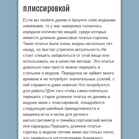
плиссировкой
Если вы любите деним и балуете себя модными
новинками, то у вас наверняка скопилось
изрядное количество вещей, среди которых
имеется длинное джинсовое платье-сорочка.
Такие платья были очень модны несколько лет
назад, но быстро утратили актуальность.Не
стоит спешить избавляться от этой вещи или
использовать ее в качестве ветоши. Это платье
довольно-таки просто можно перешить в
стильное и модное. Переделка не займет много
времени и не потребует значительных усилий, с
ней справится даже новичок.Что потребуется
для работы?Для того чтобы самостоятельно
перешить старое длинное платье из денима в
модное мини с плиссировкой, понадобится
следующее:швейные принадлежности и
машинка;игла и нитки для ручного
шитья;сантиметр и линейка;портновский мелок
или карандаш.Перешить длинное платье-
сорочку в модное летнее мини настолько легко,
что заниматься изготовлением бумажного