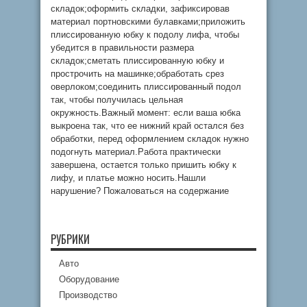
складок;оформить складки, зафиксировав
материал портновскими булавками;приложить
плиссированную юбку к подолу лифа, чтобы
убедится в правильности размера
складок;сметать плиссированную юбку и
прострочить на машинке;обработать срез
оверлоком;соединить плиссированный подол
так, чтобы получилась цельная
окружность.Важный момент: если ваша юбка
выкроена так, что ее нижний край остался без
обработки, перед оформлением складок нужно
подогнуть материал.Работа практически
завершена, остается только пришить юбку к
лифу, и платье можно носить.Нашли
нарушение? Пожаловаться на содержание
РУБРИКИ
Авто
Оборудование
Производство