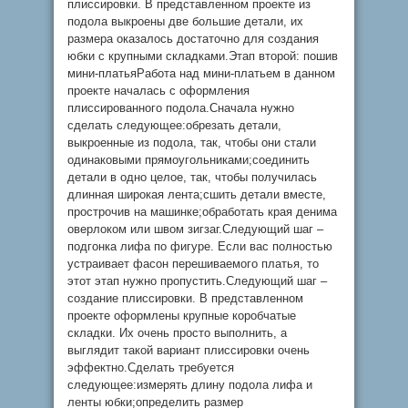
плиссировки. В представленном проекте из
подола выкроены две большие детали, их
размера оказалось достаточно для создания
юбки с крупными складками.Этап второй: пошив
мини-платьяРабота над мини-платьем в данном
проекте началась с оформления
плиссированного подола.Сначала нужно
сделать следующее:обрезать детали,
выкроенные из подола, так, чтобы они стали
одинаковыми прямоугольниками;соединить
детали в одно целое, так, чтобы получилась
длинная широкая лента;сшить детали вместе,
прострочив на машинке;обработать края денима
оверлоком или швом зигзаг.Следующий шаг –
подгонка лифа по фигуре. Если вас полностью
устраивает фасон перешиваемого платья, то
этот этап нужно пропустить.Следующий шаг –
создание плиссировки. В представленном
проекте оформлены крупные коробчатые
складки. Их очень просто выполнить, а
выглядит такой вариант плиссировки очень
эффектно.Сделать требуется
следующее:измерять длину подола лифа и
ленты юбки;определить размер