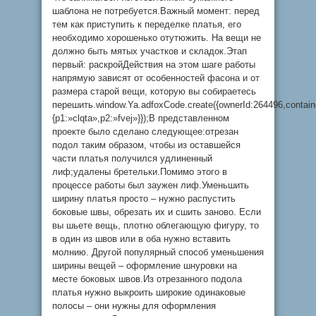
шаблона не потребуется.Важный момент: перед
тем как приступить к переделке платья, его
необходимо хорошенько отутюжить. На вещи не
должно быть мятых участков и складок.Этап
первый: раскройДействия на этом шаге работы
напрямую зависят от особенностей фасона и от
размера старой вещи, которую вы собираетесь
перешить.window.Ya.adfoxCode.create({ownerId:264496,contai
{p1:»clqta»,p2:»fvej»}});В представленном
проекте было сделано следующее:отрезан
подол таким образом, чтобы из оставшейся
части платья получился удлиненный
лиф;удалены бретельки.Помимо этого в
процессе работы был заужен лиф.Уменьшить
ширину платья просто – нужно распустить
боковые швы, обрезать их и сшить заново. Если
вы шьете вещь, плотно облегающую фигуру, то
в один из швов или в оба нужно вставить
молнию. Другой популярный способ уменьшения
ширины вещей – оформление шнуровки на
месте боковых швов.Из отрезанного подола
платья нужно выкроить широкие одинаковые
полосы – они нужны для оформления