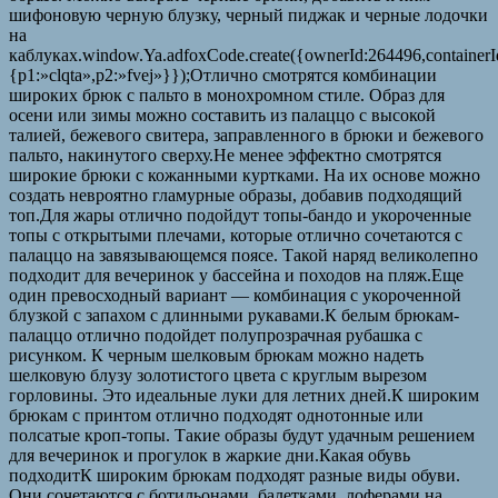
шифоновую черную блузку, черный пиджак и черные лодочки
на
каблуках.window.Ya.adfoxCode.create({ownerId:264496,container
{p1:»clqta»,p2:»fvej»}});Отлично смотрятся комбинации
широких брюк с пальто в монохромном стиле. Образ для
осени или зимы можно составить из палаццо с высокой
талией, бежевого свитера, заправленного в брюки и бежевого
пальто, накинутого сверху.Не менее эффектно смотрятся
широкие брюки с кожанными куртками. На их основе можно
создать невроятно гламурные образы, добавив подходящий
топ.Для жары отлично подойдут топы-бандо и укороченные
топы с открытыми плечами, которые отлично сочетаются с
палаццо на завязывающемся поясе. Такой наряд великолепно
подходит для вечеринок у бассейна и походов на пляж.Еще
один превосходный вариант — комбинация с укороченной
блузкой с запахом с длинными рукавами.К белым брюкам-
палаццо отлично подойдет полупрозрачная рубашка с
рисунком. К черным шелковым брюкам можно надеть
шелковую блузу золотистого цвета с круглым вырезом
горловины. Это идеальные луки для летних дней.К широким
брюкам с принтом отлично подходят однотонные или
полсатые кроп-топы. Такие образы будут удачным решением
для вечеринок и прогулок в жаркие дни.Какая обувь
подходитК широким брюкам подходят разные виды обуви.
Они сочетаются с ботильонами, балетками, лоферами на