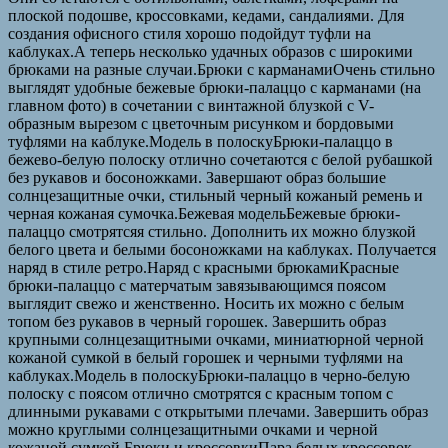
плоской подошве, кроссовками, кедами, сандалиями. Для
создания офисного стиля хорошо подойдут туфли на
каблуках.А теперь несколько удачных образов с широкими
брюками на разные случаи.Брюки с карманамиОчень стильно
выглядят удобные бежевые брюки-палаццо с карманами (на
главном фото) в сочетании с винтажной блузкой с V-
образным вырезом с цветочным рисунком и бордовыми
туфлями на каблуке.Модель в полоскуБрюки-палаццо в
бежево-белую полоску отлично сочетаются с белой рубашкой
без рукавов и босоножками. Завершают образ большие
солнцезащитные очки, стильный черный кожаный ремень и
черная кожаная сумочка.Бежевая модельБежевые брюки-
палаццо смотрятсяя стильно. Дополнить их можно блузкой
белого цвета и белыми босоножками на каблуках. Получается
наряд в стиле ретро.Наряд с красными брюкамиКрасные
брюки-палаццо с матерчатым завязывающимся поясом
выглядит свежо и женственно. Носить их можно с белым
топом без рукавов в черный горошек. Завершить образ
крупными солнцезащитными очками, миниатюрной черной
кожаной сумкой в ​​белый горошек и черными туфлями на
каблуках.Модель в полоскуБрюки-палаццо в черно-белую
полоску с поясом отлично смотрятся с красным топом с
длинными рукавами с открытыми плечами. Завершить образ
можно круглыми солнцезащитными очками и черной
кожаной сумкой.Брюки и кроссовкиПара белых кроссовок