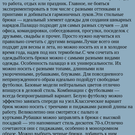
то работа, отдых или праздник. Главное, не бояться
экспериментировать в том числе с разными оттенками и
принтами и добиваться гармоничных луков.Эти стильные
брюки — идеальный элемент одежды для создания шикарных
нарядов.Палаццо подходят для самых разных случаев — для
офиса, командировки, собеседования, прогулки, посиделок с
друзьями, свадьбы и прочее. Просто нужно научиться их
правильно сочетать с другими вещами.Лучше всего они
подхдят для весны и лета, но можно носить их и в холодное
время года, надев под них термобелье.С чем сочетать из
одеждыНосить брюки можно с самыми разными видами
одежды. Особенность палаццо в их универсальности. Их
можно носить с разными топами, длинными или
укороченными, рубашками, блузками. Для повседневного
непринужденного образа идеально подойдут свободные
футболки. Базовые модели нейтральных цветов отлично
впишуся в деловой стиль. Комбинации с футболками —
всегда безпроигрышный вариант. Белую футболку можно
эффектно завязать спереди на узел.Классические вариант
брюк можно носить с тренчами и пиджаками разной длины на
работу. Великолепно они смотрятся с пальто и
куртками.Рубашки можно заправлять в брюки с высокой
посадкой — это напоминает стиль дискотек 70-х.Отлично
сочетаются они с пиджаками, особенно в монохромном
образе. Можно выбрать черные брюки, добавить к ним