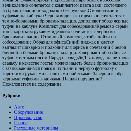
великолепно сочетается с комплектом цвета хаки, состоящего
из брюк-палаццо и водолазки без рукавов.С водолазкой и
туфлями на каблукахЧерная водолазка идеально сочетается с
темно-бордовыми брюками-палаццо, дополняют образ черные
туфли на каблуке.Комплект для собеседованияКремово-серый
топ с коротким рукавом идеально сочетается с черными
брюками-палаццо. Отличный комплект, чтобы пойти на
собеседование.Образ для офисаСиний пиджак в клетку
выглядит шикарно и подходит для офиса в сочетании с белой
блузкой и белыми брюками-палаццо. Завершают образ белые
туфли с острым носом.Наряд на свадьбуДля похода на летнюю
свадьбу в качестве гостьи можно надеть белые брюки-палаццо
с завязывающимся поясом из ткани и черную футболку с
короткими рукавами с золотыми пайетками. Завершить образ
черными туфлями лодочками.Нашли нарушение?
Пожаловаться на содержание
Рубрики
Авто
Оборудование
Производство
Разное
Расходные материалы