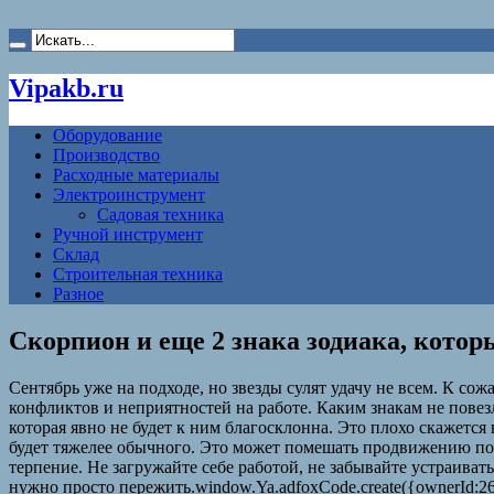
Vipakb.ru
Оборудование
Производство
Расходные материалы
Электроинструмент
Садовая техника
Ручной инструмент
Склад
Строительная техника
Разное
Скорпион и еще 2 знака зодиака, кото
Сентябрь уже на подходе, но звезды сулят удачу не всем. К с
конфликтов и неприятностей на работе. Каким знакам не повез
которая явно не будет к ним благосклонна. Это плохо скажетс
будет тяжелее обычного. Это может помешать продвижению по 
терпение. Не загружайте себе работой, не забывайте устраиват
нужно просто пережить.window.Ya.adfoxCode.create({ownerId:264