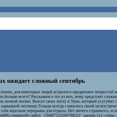
рых ожидает сложный сентябрь
ожалению, для некоторых людей астрологи предрекают непростой 
ло больше всего? Расскажем о тех из них, кому предстоит сложн
я на личной жизни. Внесет свою лепту и Уран, который усугуби
карьерной лестнице.Тельцы всегда славились своей целеустрем
ь себе короткие перерывы для отдыха. Нет ничего страшного, есл
496,containerId:»adfox_159487332569788321″,params:{p1:»clqta»,