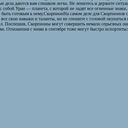
ые дела даются вам слишком легко. Не ленитесь и держите ситуа
 собой Уран — планета, с которой не ладят все огненные знаки,
о быть готовым к нему.СкорпионНа самом деле для Скорпионов с
ь все свои навыки и таланты, но не спешите с головой окунаться
ил. Поспешив, Скорпионы могут совершить немало серьезных ош
гами. Отношения с ними в сентябре тоже могут быстро испортит