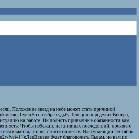
месяц. Положение звезд на небе может стать причиной
ый месяц.ТелецВ сентябре судьбу Тельцов определит Венера,
т ситуацию на работе. Выполнять привычные обязанности вам
ленность. Чтобы избежать негативных последствий, проявите
и вам кажется, что вы стоите на месте. Наступающий сентябрь
p2:»fvej»}});ЛевВенера будет благоволить Львам, но вам не