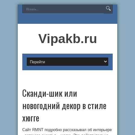
Vipakb.ru
Сканди-шик или
новогодний декор в стиле
хюгге
Сайт RMNT подробно рассказывал об интерьере