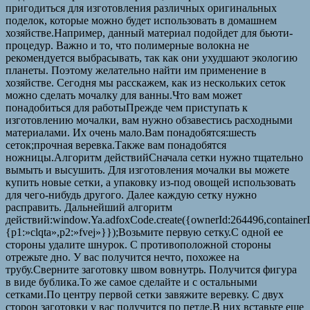
пригодиться для изготовления различных оригинальных
поделок, которые можно будет использовать в домашнем
хозяйстве.Например, данный материал подойдет для бьюти-
процедур. Важно и то, что полимерные волокна не
рекомендуется выбрасывать, так как они ухудшают экологию
планеты. Поэтому желательно найти им применение в
хозяйстве. Сегодня мы расскажем, как из нескольких сеток
можно сделать мочалку для ванны.Что вам может
понадобиться для работыПрежде чем приступать к
изготовлению мочалки, вам нужно обзавестись расходными
материалами. Их очень мало.Вам понадобятся:шесть
сеток;прочная веревка.Также вам понадобятся
ножницы.Алгоритм действийСначала сетки нужно тщательно
вымыть и высушить. Для изготовления мочалки вы можете
купить новые сетки, а упаковку из-под овощей использовать
для чего-нибудь другого. Далее каждую сетку нужно
расправить. Дальнейший алгоритм
действий:window.Ya.adfoxCode.create({ownerId:264496,containe
{p1:»clqta»,p2:»fvej»}});Возьмите первую сетку.С одной ее
стороны удалите шнурок. С противоположной стороны
отрежьте дно. У вас получится нечто, похожее на
трубу.Сверните заготовку швом вовнутрь. Получится фигура
в виде бублика.То же самое сделайте и с остальными
сетками.По центру первой сетки завяжите веревку. С двух
сторон заготовки у вас получится по петле.В них вставьте еще