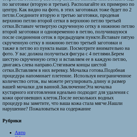
по заготовке (вторую и третью). Располагайте их примерно по
центру. Как видно на фото, в этих заготовках тоже будет по 2
петли.Соедините вторую и третью заготовки, продевая
верхнюю петлю второй сетки в верхнюю петлю третьей
сетки.Вставьте четвертую скрученную сетку в нижнюю петлю
второй заготовки и одновременно в петлю, получившуюся
после соединения сеток в предыдущем пункте.Вставьте пятую
скрученную сетку в нижнюю петлю третьей заготовки и
также в петлю из пункта выше. Посмотрите внимательно на
фото. У вас должна получиться фигура с 4 петлями.Берем
шестую скрученную сетку и вставляем ее в каждую петлю,
двигаясь слева направо.Стягиваем концы шестой
сетки.Вставляем в них веревку. Мочалка готова.Подобная
процедура напоминает плетение. Используя неограниченное
количество сеток, вы можете регулировать длину и размер
вашей мочалки для ванной.ЗаключениеЭта мочалка
кустарного изготовления идеально подходит для удаления с
кожи ороговевших клеток.После нескольких водных
процедур вы заметите, что ваша кожа стала мягче.Нашли
нарушение? Пожаловаться на содержание
Рубрики
Авто