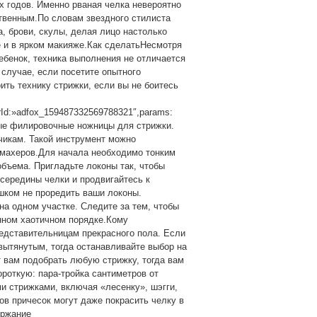
х годов. Именно рваная челка невероятно
ственным.По словам звездного стилиста
, брови, скулы, делая лицо настолько
е и в ярком макияже.Как сделатьНесмотря
ребенок, техника выполнения не отличается
 случае, если посетите опытного
ить технику стрижки, если вы не боитесь
erId:»adfox_159487332569788321″,params:
ьные филировочные ножницы для стрижки.
чикам. Такой инструмент можно
кмахеров.Для начала необходимо тонким
объема. Пригладьте локоны так, чтобы
 середины челки и продвигайтесь к
шком не проредить ваши локоны.
а одном участке. Следите за тем, чтобы
нном хаотичном порядке.Кому
едставительницам прекрасного пола. Если
 вытянутым, тогда останавливайте выбор на
 вам подобрать любую стрижку, тогда вам
роткую: пара-тройка сантиметров от
и стрижками, включая «лесенку», шэгги,
тов причесок могут даже покрасить челку в
ержание