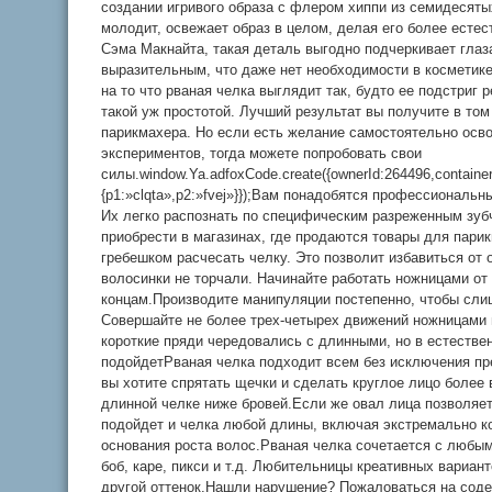
создании игривого образа с флером хиппи из семидесяты
молодит, освежает образ в целом, делая его более есте
Сэма Макнайта, такая деталь выгодно подчеркивает глаза
выразительным, что даже нет необходимости в косметик
на то что рваная челка выглядит так, будто ее подстриг 
такой уж простотой. Лучший результат вы получите в том
парикмахера. Но если есть желание самостоятельно осво
экспериментов, тогда можете попробовать свои
силы.window.Ya.adfoxCode.create({ownerId:264496,contain
{p1:»clqta»,p2:»fvej»}});Вам понадобятся профессионал
Их легко распознать по специфическим разреженным зуб
приобрести в магазинах, где продаются товары для пари
гребешком расчесать челку. Это позволит избавиться от 
волосинки не торчали. Начинайте работать ножницами от
концам.Производите манипуляции постепенно, чтобы сли
Совершайте не более трех-четырех движений ножницами н
короткие пряди чередовались с длинными, но в естестве
подойдетРваная челка подходит всем без исключения пр
вы хотите спрятать щечки и сделать круглое лицо более
длинной челке ниже бровей.Если же овал лица позволяет
подойдет и челка любой длины, включая экстремально ко
основания роста волос.Рваная челка сочетается с любым
боб, каре, пикси и т.д. Любительницы креативных вариан
другой оттенок.Нашли нарушение? Пожаловаться на сод