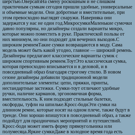
шерстью.ОверсайзНа смену роскошным и не слишком
практичным сумкам сегодня пришли удобные, универсальные
и объемные модели. Они добротные и вместительные, при
этом превосходно выглядят снаружи. Наверняка они
задержатся у нас не один год.МикросумкиМаленькие сумочки
давно популярны, но дизайнеры создали варианты микро,
которые можно поместить в руке. Практической пользы от
них минимум, но они подходят для вечерних выходов.С
широким ремнемТакие сумки возвращаются в моду. Сама
модель может быть какой угодно, главное — широкий ремень.
Дизайнеры предлагают классические варианты сумок с
широким спортивным ремнем.ТоутЭто классическая сумка,
которая превосходно вписывается и в деловой, и в
повседневный образ благодаря строгому стилю. В новом
сезоне дизайнеры добавили традиционной модели
дополнительные элементы: цепи, пряжки, принты,
нестандартные застежки. Сумки-тоут отличают удобные
ручки, наличие карманов, эргономичная форма,
вместительность. К ним подходят стильные балетки,
оксфорды, туфли на шпильке.Кросс-бодиЭти сумки на
длинном ремне, которые носят на одном плече, также будут в
тренде. Они хорошо впишутся в повседневный образ, а также
подойдут для праздничных мероприятий и путешествий.
Кросс-боди может иметь форму прямоугольника или
полумесяца.Яркие сумкиДаже в холодное время года есть