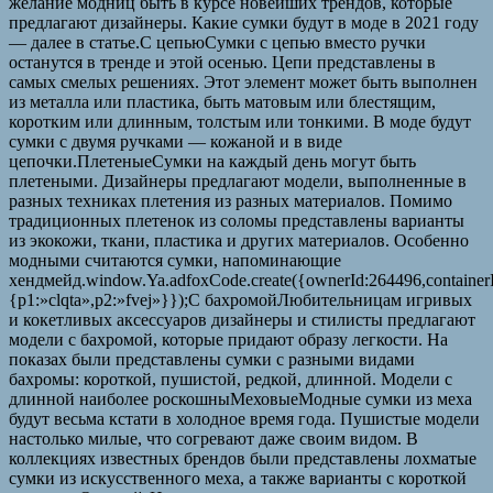
желание модниц быть в курсе новейших трендов, которые
предлагают дизайнеры. Какие сумки будут в моде в 2021 году
— далее в статье.С цепьюСумки с цепью вместо ручки
останутся в тренде и этой осенью. Цепи представлены в
самых смелых решениях. Этот элемент может быть выполнен
из металла или пластика, быть матовым или блестящим,
коротким или длинным, толстым или тонкими. В моде будут
сумки с двумя ручками — кожаной и в виде
цепочки.ПлетеныеСумки на каждый день могут быть
плетеными. Дизайнеры предлагают модели, выполненные в
разных техниках плетения из разных материалов. Помимо
традиционных плетенок из соломы представлены варианты
из экокожи, ткани, пластика и других материалов. Особенно
модными считаются сумки, напоминающие
хендмейд.window.Ya.adfoxCode.create({ownerId:264496,containe
{p1:»clqta»,p2:»fvej»}});С бахромойЛюбительницам игривых
и кокетливых аксессуаров дизайнеры и стилисты предлагают
модели с бахромой, которые придают образу легкости. На
показах были представлены сумки с разными видами
бахромы: короткой, пушистой, редкой, длинной. Модели с
длинной наиболее роскошныМеховыеМодные сумки из меха
будут весьма кстати в холодное время года. Пушистые модели
настолько милые, что согревают даже своим видом. В
коллекциях известных брендов были представлены лохматые
сумки из искусственного меха, а также варианты с короткой