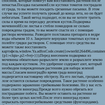
способов, которые помогут вам восстановить растения после
ненастья.Посадка пасынковЕсли кустики томатов пострадали
от града, то вы можете посадить срезанные пасынки. В этом
случае вы успеете получить урожай до конца лета, но он будет
небогатым. Такой метод подходит, если вы не хотите тратить
силы и время на пересадку десятков кустов.Подкормка
мочевинойЕсли листья и стебли помидоров не сильно
повреждены градом, то вы можете спасти их с помощью
раствора мочевины. Разведите полстакана препарата в ведре
воды объемом 10 л. Закрепите верхушки томатных кустов и
полейте грядки раствором. С помощью этого средства вы
можете также восстановить
картофель.window.Ya.adfoxCode.create({ownerId:264496,containe
{p1:»clqta»,p2:»fvej»}});Перед внесением подкормки из
мочевины обязательно разрыхлите землю и разрыхлите землю
под каждым кустиком. Это удобрение содержит азот, который
необходим поврежденным растениям для набора зеленой
массы.Спасаем виноградВо время града виноград
подвергается настоящему обстрелу. На его листьях, гроздьях и
лозе остаются сильные повреждения. Такое растение особенно
подвержено заражению грибковыми болезнями. Но у вас есть
шанс спасти виноград.Прежде всего нужно обрезать все
пострадавшие побеги. Вы можете оставить на растении не
более трех целых кистей.После этого виноград нужно
опрыскать противогрибковыми средствами (фунгицидами).