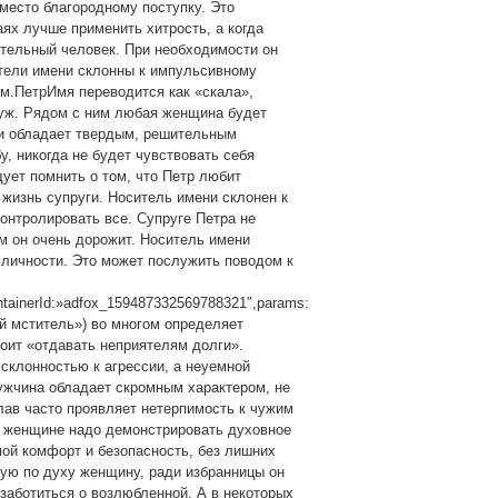
 место благородному поступку. Это
аях лучше применить хитрость, а когда
тельный человек. При необходимости он
тели имени склонны к импульсивному
м.ПетрИмя переводится как «скала»,
муж. Рядом с ним любая женщина будет
ни обладает твердым, решительным
, никогда не будет чувствовать себя
ует помнить о том, что Петр любит
жизнь супруги. Носитель имени склонен к
онтролировать все. Супруге Петра не
м он очень дорожит. Носитель имени
 личности. Это может послужить поводом к
ntainerId:»adfox_159487332569788321″,params:
ый мститель») во многом определяет
стоит «отдавать неприятелям долги».
склонностью к агрессии, а неуемной
ужчина обладает скромным характером, не
лав часто проявляет нетерпимость к чужим
, женщине надо демонстрировать духовное
ой комфорт и безопасность, без лишних
кую по духу женщину, ради избранницы он
 заботиться о возлюбленной. А в некоторых