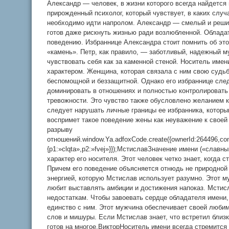
Александр — человек, в жизни которого всегда найдется
прирожденный психолог, который чувствует, в каких случ
необходимо идти напролом. Александр — смелый и реши
готов даже рискнуть жизнью ради возлюбленной. Облада
поведению. Избраннице Александра стоит помнить об это
«камень». Петр, как правило, — заботливый, надежный 
чувствовать себя как за каменной стеной. Носитель име
характером. Женщина, которая связала с ним свою судьбу
беспомощной и беззащитной. Однако его избраннице след
доминировать в отношениях и полностью контролировать 
тревожности. Это чувство также обусловлено желанием к
следует нарушать личные границы ее избранника, которы
воспримет такое поведение жены как неуважение к своей
разрыву
отношений.window.Ya.adfoxCode.create({ownerId:264496,co
{p1:»clqta»,p2:»fvej»}});МстиславЗначение имени («славн
характер его носителя. Этот человек четко знает, когда 
Причем его поведение объясняется отнюдь не природной 
энергией, которую Мстислав использует разумно. Этот м
любит выставлять амбиции и достижения напоказ. Мстис
недостаткам. Чтобы завоевать сердце обладателя имени
единство с ним. Этот мужчина обеспечивает своей любим
слов и мишуры. Если Мстислав знает, что встретил близ
готов на многое.ВикторНоситель имени всегда стремится