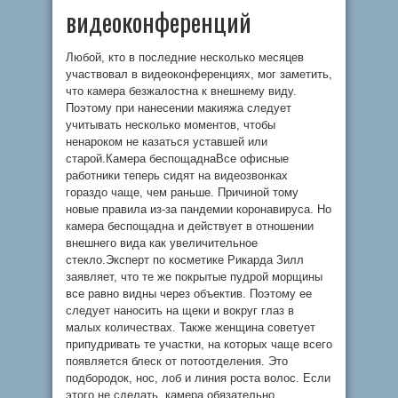
видеоконференций
Любой, кто в последние несколько месяцев
участвовал в видеоконференциях, мог заметить,
что камера безжалостна к внешнему виду.
Поэтому при нанесении макияжа следует
учитывать несколько моментов, чтобы
ненароком не казаться уставшей или
старой.Камера беспощаднаВсе офисные
работники теперь сидят на видеозвонках
гораздо чаще, чем раньше. Причиной тому
новые правила из-за пандемии коронавируса. Но
камера беспощадна и действует в отношении
внешнего вида как увеличительное
стекло.Эксперт по косметике Рикарда Зилл
заявляет, что те же покрытые пудрой морщины
все равно видны через объектив. Поэтому ее
следует наносить на щеки и вокруг глаз в
малых количествах. Также женщина советует
припудривать те участки, на которых чаще всего
появляется блеск от потоотделения. Это
подбородок, нос, лоб и линия роста волос. Если
этого не сделать, камера обязательно