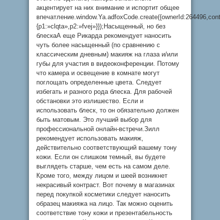
акцентирует на них внимание и испортит общее
впечатление.window.Ya.adfoxCode.create({ownerId:264496,con
{p1:»clqta»,p2:»fvej»}});Насыщенный, но без
блескаА еще Рикарда рекомендует наносить
чуть более насыщенный (по сравнению с
классическим дневным) макияж на глаза и/или
губы для участия в видеоконференции. Потому
что камера и освещение в комнате могут
поглощать определенные цвета. Следует
избегать и разного рода блеска. Для рабочей
обстановки это излишество. Если и
использовать блеск, то он обязательно должен
быть матовым. Это лучший выбор для
профессиональной онлайн-встречи.Зилл
рекомендует использовать макияж,
действительно соответствующий вашему тону
кожи. Если он слишком темный, вы будете
выглядеть старше, чем есть на самом деле.
Кроме того, между лицом и шеей возникнет
некрасивый контраст. Вот почему в магазинах
перед покупкой косметики следует наносить
образец макияжа на лицо. Так можно оценить
соответствие тону кожи и презентабельность