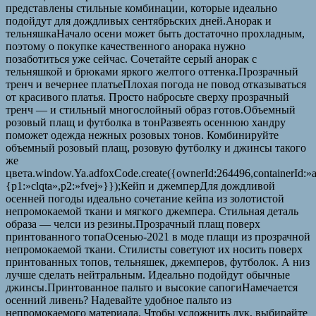
представлены стильные комбинации, которые идеально
подойдут для дождливых сентябрьских дней.Анорак и
тельняшкаНачало осени может быть достаточно прохладным,
поэтому о покупке качественного анорака нужно
позаботиться уже сейчас. Сочетайте серый анорак с
тельняшкой и брюками яркого желтого оттенка.Прозрачный
тренч и вечернее платьеПлохая погода не повод отказываться
от красивого платья. Просто набросьте сверху прозрачный
тренч — и стильный многослойный образ готов.Объемный
розовый плащ и футболка в тонРазвеять осеннюю хандру
поможет одежда нежных розовых тонов. Комбинируйте
объемный розовый плащ, розовую футболку и джинсы такого
же
цвета.window.Ya.adfoxCode.create({ownerId:264496,containerId:
{p1:»clqta»,p2:»fvej»}});Кейп и джемперДля дождливой
осенней погоды идеально сочетание кейпа из золотистой
непромокаемой ткани и мягкого джемпера. Стильная деталь
образа — челси из резины.Прозрачный плащ поверх
принтованного топаОсенью-2021 в моде плащи из прозрачной
непромокаемой ткани. Стилисты советуют их носить поверх
принтованных топов, тельняшек, джемперов, футболок. А низ
лучше сделать нейтральным. Идеально подойдут обычные
джинсы.Принтованное пальто и высокие сапогиНамечается
осенний ливень? Надевайте удобное пальто из
непромокаемого материала. Чтобы усложнить лук, выбирайте