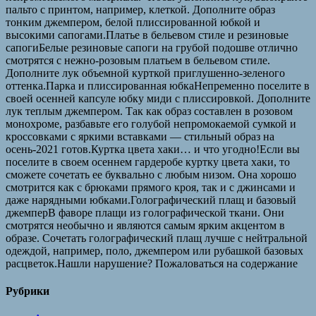
пальто с принтом, например, клеткой. Дополните образ
тонким джемпером, белой плиссированной юбкой и
высокими сапогами.Платье в бельевом стиле и резиновые
сапогиБелые резиновые сапоги на грубой подошве отлично
смотрятся с нежно-розовым платьем в бельевом стиле.
Дополните лук объемной курткой приглушенно-зеленого
оттенка.Парка и плиссированная юбкаНепременно поселите в
своей осенней капсуле юбку миди с плиссировкой. Дополните
лук теплым джемпером. Так как образ составлен в розовом
монохроме, разбавьте его голубой непромокаемой сумкой и
кроссовками с яркими вставками — стильный образ на
осень-2021 готов.Куртка цвета хаки… и что угодно!Если вы
поселите в своем осеннем гардеробе куртку цвета хаки, то
сможете сочетать ее буквально с любым низом. Она хорошо
смотрится как с брюками прямого кроя, так и с джинсами и
даже нарядными юбками.Голографический плащ и базовый
джемперВ фаворе плащи из голографической ткани. Они
смотрятся необычно и являются самым ярким акцентом в
образе. Сочетать голографический плащ лучше с нейтральной
одеждой, например, поло, джемпером или рубашкой базовых
расцветок.Нашли нарушение? Пожаловаться на содержание
Рубрики