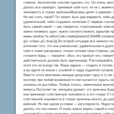
главное, бесплатном способе сделать это. Он очень про
делать все наоборот, принижая себя чуть ли не с момент
значимость в глазах мужчиныМужчины ценят и уважают т
Но как стать такой? Тут может быть два варианта: либо 
удивительной, либо создавать иллюзию.С первым случа
быть самой-самой — как говорится, спортсменкой, комсо
важно понимать одно: нужно соответствовать идеалам пр
мамы.window.Ya.adfoxCode.create({ownerId:264496,contain
{p1:»clqta»,p2:»fvej»}});Во второй ситуации все немного
иллюзию того, что она уникальная, удивительная и дорог
себя и ловко раскрывать только лучшие свои стороны, у
готовите борщ — говорите: «Все, кто пробует его, говорят
действительно должен быть приличным). Рассказывайте, 
если это не всегда так. Ваша задача — создать в голове
а вы идете по жизни с улыбкой и гордо поднятой голово
Вместо этого миллионы женщин допускают одну и ту же 
поэтому при любой возможности они пытаются скрыть сво
похвалы не достойны. Любые плюсы, замеченные мужчин
минусы.Поступая так, женщина думает, что мужчина буд
она принижает собственную значимость в его глазах.О 
собственной значимости в глазах мужчины вплоть до ур
рабочий. Но при одном условии — регулярности. Недоста
делать это постоянно. И очень важно верить самой в ска
королевой в глазах мужчины, должна чувствовать себя т