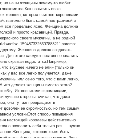
ст, но наши женщины почему-то любят
а знакомства.Как повысить свою
ех женщин, которых считают королевами.
действительно быть самой неотразимой и
ем все предельно ясно. Женщина должна
молкой и просто красавицей. Правда,
екрасного своего мужчины, а не родной
erId:»adfox_159487332569788321″,params:
 по-другому. Женщина должна создавать
ая. Для этого следует постоянно хвалить
мело скрывая недостатки.Например,
, что вкуснее ничего не ели» (только он
как у вас все легко получается, даже
 мужчины иллюзию того, что с вами легко,
й.А что делают женщины вместо этого?
ошибку. Их воспитали скромницами,
и лучшие стороны, считая, что даже
ой, они тут же превращают в
ет доволен ее скромностью, но тем самым
главном условииЭтот способ повышения
овня настоящей королевы действительно
точно похвалить себя только раз — нужно
занное.Женщина, которая хочет быть
акой каждый день и каждую минуту. Лишь