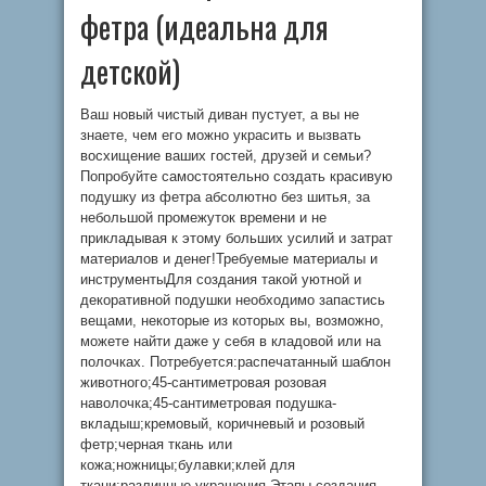
фетра (идеальна для
детской)
Ваш новый чистый диван пустует, а вы не
знаете, чем его можно украсить и вызвать
восхищение ваших гостей, друзей и семьи?
Попробуйте самостоятельно создать красивую
подушку из фетра абсолютно без шитья, за
небольшой промежуток времени и не
прикладывая к этому больших усилий и затрат
материалов и денег!Требуемые материалы и
инструментыДля создания такой уютной и
декоративной подушки необходимо запастись
вещами, некоторые из которых вы, возможно,
можете найти даже у себя в кладовой или на
полочках. Потребуется:распечатанный шаблон
животного;45-сантиметровая розовая
наволочка;45-сантиметровая подушка-
вкладыш;кремовый, коричневый и розовый
фетр;черная ткань или
кожа;ножницы;булавки;клей для
ткани;различные украшения.Этапы создания