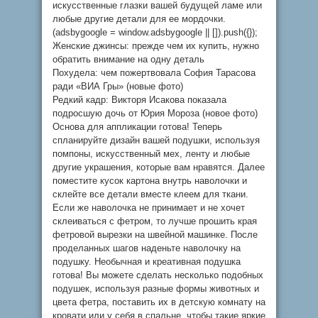
искусственные глазки вашей будущей ламе или
любые другие детали для ее мордочки.
(adsbygoogle = window.adsbygoogle || []).push({});
Женские джинсы: прежде чем их купить, нужно
обратить внимание на одну деталь
Похудела: чем пожертвовала София Тарасова
ради «ВИА Гры» (новые фото)
Редкий кадр: Викторя Исакова показала
подросшую дочь от Юрия Мороза (новое фото)
Основа для аппликации готова! Теперь
спланируйте дизайн вашей подушки, используя
помпоны, искусственный мех, ленту и любые
другие украшения, которые вам нравятся. Далее
поместите кусок картона внутрь наволочки и
склейте все детали вместе клеем для ткани.
Если же наволочка не принимает и не хочет
склеиваться с фетром, то лучше прошить края
фетровой вырезки на швейной машинке. После
проделанных шагов наденьте наволочку на
подушку. Необычная и креативная подушка
готова! Вы можете сделать несколько подобных
подушек, используя разные формы животных и
цвета фетра, поставить их в детскую комнату на
кровати или у себя в спальне, чтобы такие яркие