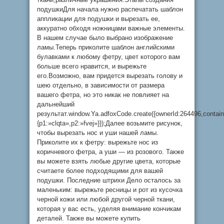
подушкиДля начала нужно распечатать шаблон
аппликации для подушки и вырезать ее,
аккуратно обходя ножницами важные элементы.
В нашем случае было выбрано изображение
ламы.Теперь приколите шаблон английскими
булавками к любому фетру, цвет которого вам
больше всего нравится, и вырежьте
его.Возможно, вам придется вырезать голову и
шею отдельно, в зависимости от размера
вашего фетра, но это никак не повлияет на
дальнейший
результат.window.Ya.adfoxCode.create({ownerId:264496,conta
{p1:»clqta»,p2:»fvej»}});Далее возьмите рисунок,
чтобы вырезать нос и уши нашей ламы.
Приколите их к фетру: вырежьте нос из
коричневого фетра, а уши — из розового. Также
вы можете взять любые другие цвета, которые
считаете более подходящими для вашей
подушки. Последние штрихи Дело осталось за
маленьким: вырежьте ресницы и рот из кусочка
черной кожи или любой другой черной ткани,
которая у вас есть, уделяя внимание кончикам
деталей. Также вы можете купить