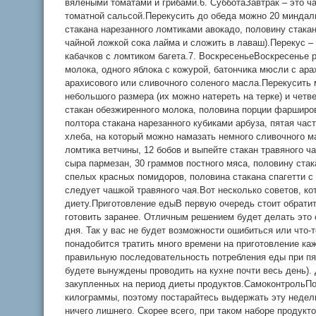
вялеными томатами и грибами.6. СубботаЗавтрак – это ч
томатной сальсой.Перекусить до обеда можно 20 миндал
стакана нарезанного ломтиками авокадо, половину стакан
чайной ложкой сока лайма и сложить в лаваш).Перекус –
кабачков с ломтиком багета.7. ВоскресеньеВоскресенье 
молока, одного яблока с кожурой, батончика мюсли с ар
арахисового или сливочного соленого масла.Перекусить
небольшого размера (их можно натереть на терке) и чет
стакан обезжиренного молока, половина порции фарширо
полтора стакана нарезанного кубиками арбуза, пятая част
хлеба, на который можно намазать немного сливочного м
ломтика ветчины, 12 бобов и выпейте стакан травяного ч
сыра пармезан, 30 граммов постного мяса, половину стак
спелых красных помидоров, половина стакана спагетти с
следует чашкой травяного чая.Вот несколько советов, к
диету.Приготовление едыВ первую очередь стоит обратит
готовить заранее. Отличным решением будет делать это 
дня. Так у вас не будет возможности ошибиться или что-т
понадобится тратить много времени на приготовление ка
правильную последовательность потребления еды при пя
будете вынуждены проводить на кухне почти весь день).
закупленных на период диеты продуктов.СамоконтрольПо
килограммы, поэтому постарайтесь выдержать эту неделю
ничего лишнего. Скорее всего, при таком наборе продукт