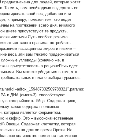
й предназначена для людей, которые хотят
к. То есть, вам необходимо выдержать ее
орректировать свой вес, добавляя или
ет, к примеру, полезен тем, кто ведет
чны на протяжении всего дня, никакого
ной диете присутствуют те продукты,
чески чистыми.Суть особого режима
живаться такого правила: потреблять
ержанием насыщенных жиров и низким –
ние веса или вам тяжело придерживаться
 сложные углеводы (конечно же, в
лжны присутствовать в рационеРечь идет
льными. Вы можете убедиться в том, что
 требовательных в плане выбора гурманов.
ntainerId:»adfox_159487332569788321″,params:
 ЕРА и ДНА (омега-3), способствуют
шую калорийность.Яйца. Содержат цинк,
кольку также содержат полезные
н, который является ферментом,
о и кефир. Это – высококачественные
й).Овощи. Содержат клетчатку, которая
во сытости на долгое время.Орехи. Их
 большое количество полезных витаминов,