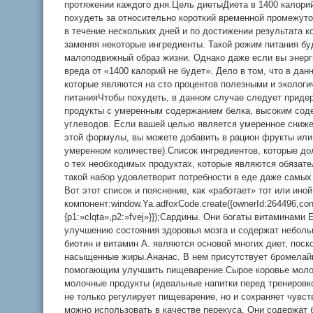
протяжении каждого дня.Цель диетыДиета в 1400 калори
похудеть за относительно короткий временной промежуто
в течение нескольких дней и по достижении результата к
заменяя некоторые ингредиенты. Такой режим питания буд
малоподвижный образ жизни. Однако даже если вы энерги
вреда от «1400 калорий не будет». Дело в том, что в дан
которые являются на сто процентов полезными и экологи
питанияЧтобы похудеть, в данном случае следует придер
продукты с умеренным содержанием белка, высоким сод
углеводов. Если вашей целью является умеренное сниже
этой формулы, вы можете добавить в рацион фрукты или
умеренном количестве).Список ингредиентов, которые до
о тех необходимых продуктах, которые являются обязате
такой набор удовлетворит потребности в еде даже самых
Вот этот список и пояснение, как «работает» тот или иной
компонент:window.Ya.adfoxCode.create({ownerId:264496,co
{p1:»clqta»,p2:»fvej»}});Сардины. Они богаты витаминами
улучшению состояния здоровья мозга и содержат неболь
биотин и витамин А. являются основой многих диет, пос
насыщенные жиры.Ананас. В нем присутствует бромелай
помогающим улучшить пищеварение.Сырое коровье молок
молочные продукты (идеальные напитки перед тренировко
не только регулирует пищеварение, но и сохраняет чувст
можно использовать в качестве перекуса. Они содержат