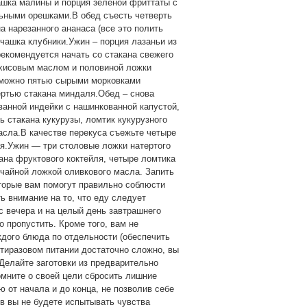
ашка малины и порция зеленой фриттаты с
ьными орешками.В обед съесть четверть
а нарезанного ананаса (все это полить
 чашка клубники.Ужин – порция лазаньи из
рекомендуется начать со стакана свежего
ахисовым маслом и половиной ложки
 можно пятью сырыми морковками
вертью стакана миндаля.Обед – снова
ванной индейки с нашинкованной капустой,
ь стакана кукурузы, ломтик кукурузного
асла.В качестве перекуса съежьте четыре
ая.Ужин — три столовые ложки натертого
ана фруктового коктейля, четыре ломтика
 чайной ложкой оливкового масла. Запить
оторые вам помогут правильно соблюсти
ь внимание на то, что еду следует
с вечера и на целый день завтрашнего
о пропустить. Кроме того, вам не
ждого блюда по отдельности (обеспечить
тиразовом питании достаточно сложно, вы
 Делайте заготовки из предварительно
мните о своей цели сбросить лишние
 от начала и до конца, не позволив себе
ов вы не будете испытывать чувства