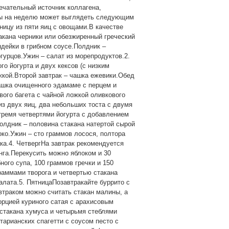
ечательный источник коллагена,
ды на неделю может выглядеть следующим
ницу из пяти яиц с овощами.В качестве
такана черники или обезжиренный греческий
ндейки в грибном соусе.Полдник –
гурцов.Ужин – салат из морепродуктов.2.
го йогурта и двух кексов (с низким
жкой.Второй завтрак – чашка ежевики.Обед
чашка очищенного эдамаме с перцем и
ого багета с чайной ложкой оливкового
из двух яиц, два небольших тоста с двумя
ремя четвертями йогурта с добавлением
олдник – половина стакана натертой сырой
око.Ужин – сто граммов лосося, полтора
ка.4. ЧетвергНа завтрак рекомендуется
инга.Перекусить можно яблоком и 30
ого супа, 100 граммов гречки и 150
раммами творога и четвертью стакана
лата.5. ПятницаПозавтракайте буррито с
втраком можно считать стакан малины, а
орцией куриного сатая с арахисовым
стакана хумуса и четырьмя стеблями
тарианских спагетти с соусом песто с