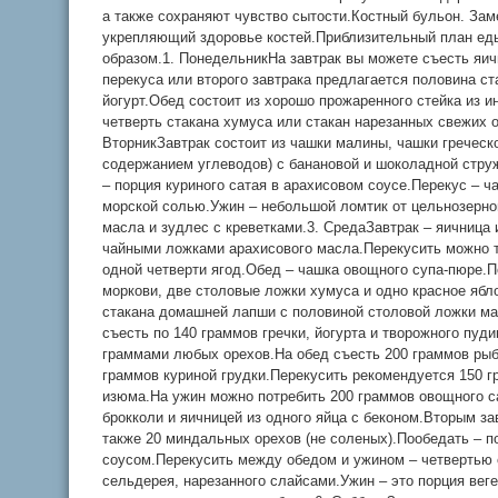
а также сохраняют чувство сытости.Костный бульон. Зам
укрепляющий здоровье костей.Приблизительный план е
образом.1. ПонедельникНа завтрак вы можете съесть яич
перекуса или второго завтрака предлагается половина с
йогурт.Обед состоит из хорошо прожаренного стейка из и
четверть стакана хумуса или стакан нарезанных свежих о
ВторникЗавтрак состоит из чашки малины, чашки греческо
содержанием углеводов) с банановой и шоколадной стру
– порция куриного сатая в арахисовом соусе.Перекус – 
морской солью.Ужин – небольшой ломтик от цельнозернов
масла и зудлес с креветками.3. СредаЗавтрак – яичница 
чайными ложками арахисового масла.Перекусить можно т
одной четверти ягод.Обед – чашка овощного супа-пюре.П
моркови, две столовые ложки хумуса и одно красное ябл
стакана домашней лапши с половиной столовой ложки ма
съесть по 140 граммов гречки, йогурта и творожного пуд
граммами любых орехов.На обед съесть 200 граммов рыбн
граммов куриной грудки.Перекусить рекомендуется 150 г
изюма.На ужин можно потребить 200 граммов овощного са
брокколи и яичницей из одного яйца с беконом.Вторым за
также 20 миндальных орехов (не соленых).Пообедать – п
соусом.Перекусить между обедом и ужином – четвертью 
сельдерея, нарезанного слайсами.Ужин – это порция веге