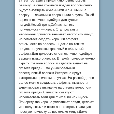
затем протащить пряди наполовину сквозь
резинку.За счет кончиков прядей волосы снизу
будут выглядеть объемными и пышными, а
сверху — лаконично собранными в пучок. Такой
вариант отлично подойдет для густых
прядей.Новый трендСейчас на пике
популярности — хвост. Эта простая и
несложная прическа занимает несколько минут,
но помогает создать хороший эффект
объемности на волосах, и даже на тонких
прядях получается красивый и объемный
эффект.Для делового стиля отлично подойдет
вариант низкого хвоста. В такой прическе можно
скрыть грязные волосы и сделать акцент на
густоте прядей. Это универсальный
повседневный вариант.Интересно будут
смотреться прически в пучках. На разной длине
волос можно создавать эффекты пышности,
акцентировать внимание на оттенке волос или
густоте прядей.Стилисты советуют
использовать гели для фиксации или муссы.
Эти средства хорошо уплотняют пряди, делают
их послушными и помогают создать красивую
простую прическу за несколько минут.Даже