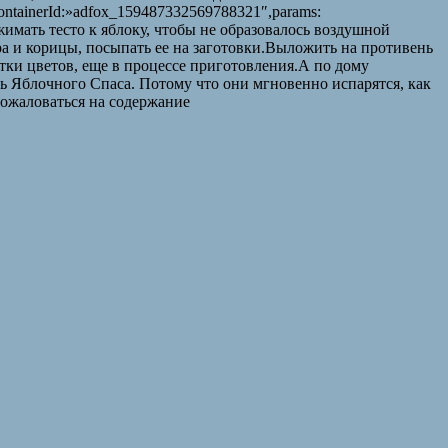
ntainerId:»adfox_159487332569788321″,params:
жимать тесто к яблоку, чтобы не образовалось воздушной
а и корицы, посыпать ее на заготовки.Выложить на противень
тки цветов, еще в процессе приготовления.А по дому
 Яблочного Спаса. Потому что они мгновенно испарятся, как
Пожаловаться на содержание