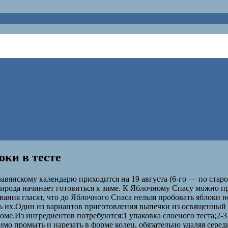
оки в тесте
вянскому календарю приходится на 19 августа (6-го — по старо
природа начинает готовиться к зиме. К Яблочному Спасу можно п
ия гласят, что до Яблочного Спаса нельзя пробовать яблоки но
ть их.Один из вариантов приготовления выпечки из освященный 
Из ингредиентов потребуются:1 упаковка слоеного теста;2-3 шт. 
о промыть и нарезать в форме колец, обязательно удаляя середи