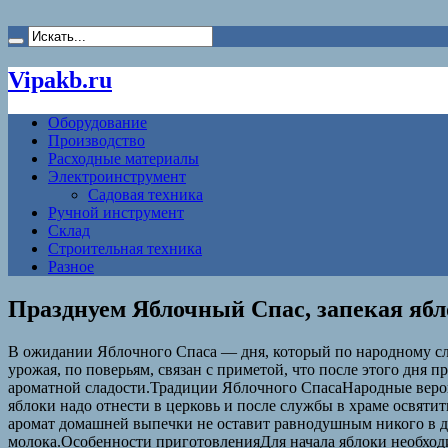
Vipakb.ru
Оборудование
Производство
Расходные материалы
Электроинструмент
Садовая техника
Ручной инструмент
Склад
Строительная техника
Разное
Празднуем Яблочный Спас, запекая ябл
В ожидании Яблочного Спаса — дня, который по народному сла
урожая, по поверьям, связан с приметой, что после этого дня 
ароматной сладости.Традиции Яблочного СпасаНародные верован
яблоки надо отнести в церковь и после службы в храме освяти
аромат домашней выпечки не оставит равнодушным никого в доме.
молока.Особенности приготовленияДля начала яблоки необходим