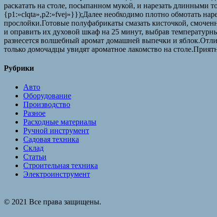
раскатать на столе, посыпанном мукой, и нарезать длинными то
{p1:»clqta»,p2:»fvej»}});Далее необходимо плотно обмотать н
прослойки.Готовые полуфабрикаты смазать кисточкой, смоченн
и оправить их духовой шкаф на 25 минут, выбрав температурны
разнесется волшебный аромат домашней выпечки и яблок.Отлич
только домочадцы увидят ароматное лакомство на столе.Прия
Рубрики
Авто
Оборудование
Производство
Разное
Расходные материалы
Ручной инструмент
Садовая техника
Склад
Статьи
Строительная техника
Электроинструмент
© 2021 Все права защищены.