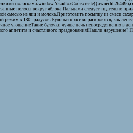
нкими полосками.window.Ya.adfoxCode.create({ownerId:264496,co
арезанные полосы вокруг яблока.Пальцами следует тщательно при
ой смесью из яиц и молока.Приготовить посыпку из смеси сахар
й режим в 180 градусов. Булочки красиво раскроются, как лепес
ное угощениеТакие булочки лучше печь непосредственно в день
тного аппетита и счастливого празднования!Нашли нарушение? 