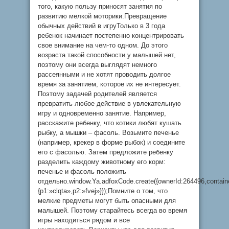
того, какую пользу приносят занятия по
развитию мелкой моторики.Превращение
обычных действий в игруТолько в 3 года
ребенок начинает постепенно концентрировать
свое внимание на чем-то одном. До этого
возраста такой способности у малышей нет,
поэтому они всегда выглядят немного
рассеянными и не хотят проводить долгое
время за занятием, которое их не интересует.
Поэтому задачей родителей является
превратить любое действие в увлекательную
игру и одновременно занятие. Например,
расскажите ребенку, что котики любят кушать
рыбку, а мышки – фасоль. Возьмите печенье
(например, крекер в форме рыбок) и соедините
его с фасолью. Затем предложите ребенку
разделить каждому животному его корм:
печенье и фасоль положить
отдельно.window.Ya.adfoxCode.create({ownerId:264496,contai
{p1:»clqta»,p2:»fvej»}});Помните о том, что
мелкие предметы могут быть опасными для
малышей. Поэтому старайтесь всегда во время
игры находиться рядом и все