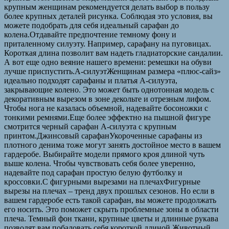
крупным женщинам рекомендуется делать выбор в пользу
более крупных деталей рисунка. Соблюдая это условия, вы
можете подобрать для себя идеальный сарафан до
колена.Отдавайте предпочтение темному фону и
приталенному силуэту. Например, сарафану на пуговицах.
Короткая длина позволит вам надеть гладиаторские сандалии.
А вот еще одно веяние нашего времени: ремешки на обуви
лучше приспустить.А-силуэтЖенщинам размера «плюс-сайз»
идеально подходят сарафаны и платья А-силуэта,
закрывающие колено. Это может быть однотонная модель с
декоративным вырезом в зоне декольте и отрезным лифом.
Чтобы нога не казалась объемной, надевайте босоножки с
тонкими ремнями.Еще более эффектно на пышной фигуре
смотрится черный сарафан А-силуэта с крупным
принтом.Джинсовый сарафанУкороченные сарафаны из
плотного денима тоже могут занять достойное место в вашем
гардеробе. Выбирайте модели прямого кроя длиной чуть
выше колена. Чтобы чувствовать себя более уверенно,
надевайте под сарафан простую белую футболку и
кроссовки.С фигурными вырезами на плечахФигурные
вырезы на плечах – тренд двух прошлых сезонов. Но если в
вашем гардеробе есть такой сарафан, вы можете продолжать
его носить. Это поможет скрыть проблемные зоны в области
плеча. Темный фон ткани, крупные цветы и длинные рукава
позволят вам побаловать себя короткой длиной.Животный