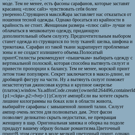
моде. Тем не менее, есть фасоны сарафанов, которые заставят
красавиц «плюс сайз» чувствовать себя более
уверенно.Струящиеся максиЖара заставляет нас отказаться от
ношения тесной одежды. Однако бросаться из крайности в
крайность не стоит. Женщинам размера «плюс сайз» лучше не
облачаться в мешковатую одежду, придающую
дополнительный объем силуэту. Предпочтительным выбором
станет одежда из струящихся по телу тканей: шелка, шифона и
трикотажа. Сарафан из такой ткани задрапирует проблемные
зоны и не создаст излишнего объема.Полосатый
принтСтилисты рекомендуют «пышечкам» выбирать одежду с
вертикальной полоской, которая способна вытянуть силуэт и
привести пропорции к балансу. Тем не менее, морской принт
летом тоже популярен. Секрет заключается в макси-длине, не
дробящей фигуру на части. Ну а вытянуть силуэт поможет
незастегнутая джинсовая куртка и крупное ожерелье
(платок).window.Ya.adfoxCode.create({ownerId:264496,container
{p1:»clqta»,p2:»fvej»}});Силуэт ампирЕсли вы хотите скрыть
лишние килограммы на боках или в области живота,
выбирайте сарафаны с завышенной линией талии. Силуэт
ампир очень лестен для полноватых дам. Этот фасон
позволяет деликатно скрыть недостатки, не превращая
женщину в шар. Оригинальная завязка и оборка на подоле
придадут вашему образу больше романтизма.Цветочный
принтВ этом сезоне в моде мелкий цветочный принт, однако