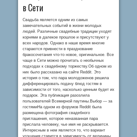
в Сети
Свадьба является одним из самых
замечательных событий в жизни молодых
людей. Различные свадебные традиции уходят
корнями в далекое прошлое и присутствуют у
всех народов. Однако в наше время многие
стараются привнести в празднование
бракосочетания что-то новое, оригинальное. Все
чаще в Сети можно прочитать о необычных
подходах к свадебному торжеству.Об одном из
них было рассказано на сайте Reddit. Это
история о том, что пара молодоженов решила
дифференцировать подачу блюд гостям в
зависимости от того, насколько ценным будет их
подарок. Эта публикация разозлила
пользователей Всемирной паутины.Выбор — за
гостямиНа одном из форумов Reddit была
размещена фотография свадебного
приглашения, которое неназванная пара
прислала человеку, чье имя не раскрывается.
Интересным в нем является то, что вариант
угощения ставится в зависимость от величины