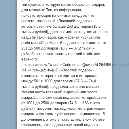
той суммы, в которую гостю обошелся подарок
для молодых.Так, из информации,
присутствующей на снимке, следует, что
презент, названный «Любящий подарок»,
который стоит не больше 250 долларов (18,6
тысячи рублей), дает возможность угоститься на
свадьбе такой едой, как жареная курица или
рыба-меч.»Серебряный подарок» стоимостью от
251 до 500 долларов (18,7 — 37,2 тысячи
рублей) позволяет съесть говяжий стейк или
вареного
лосося.window.Ya.adfoxCode.create({ownerId:264496,containe
{p1:»clqta»,p2:»fvej»}});»Золотой подарок»,
стоимость которого находится в интервале
между 501 и 1000 долларами (37,3 — 74,4
тысячи рублей), предполагает филе-миньон
(тонкая часть говяжьей вырезки) или хвост
омара.За «Платиновый подарок», который стоит
от 1001 до 2500 долларов (74,5 — 186 тысяч
рублей), позволят насладиться килограммовым
омаром и бокалом сувенирного шампанского. В
дополнение к этому в пригласительном билете
говорилось, что подарившим такой подарок