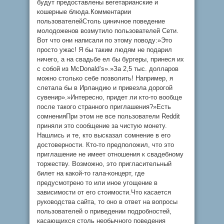
будут предоставлены вегетарианские и
кошерные блюда.Комментарии
пользователейСтоль циничное поведение
молодоженов возмутило пользователей Сети.
Вот что они написали по этому поводу:»Это
просто ужас! Я бы таким людям не подарил
ничего, а на свадьбе ел бы бургеры, принеся их
с собой из McDonald’s».»За 2,5 тыс. долларов
можно столько себе позволить! Например, я
слетала бы в Ирландию и привезла дорогой
сувенир».»Интересно, придет ли кто-то вообще
после такого странного приглашения?»Есть
сомненияПри этом не все пользователи Reddit
приняли это сообщение за чистую монету.
Нашлись и те, кто высказал сомнение в его
достоверности. Кто-то предположил, что это
приглашение не имеет отношения к свадебному
торжеству. Возможно, это пригласительный
билет на какой-то гала-концерт, где
предусмотрено то или иное угощение в
зависимости от его стоимости.Что касается
руководства сайта, то оно в ответ на вопросы
пользователей о приведении подробностей,
касающихся столь необычного поведения